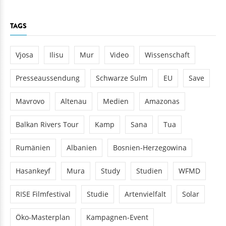
TAGS
Vjosa
Ilisu
Mur
Video
Wissenschaft
Presseaussendung
Schwarze Sulm
EU
Save
Mavrovo
Altenau
Medien
Amazonas
Balkan Rivers Tour
Kamp
Sana
Tua
Rumänien
Albanien
Bosnien-Herzegowina
Hasankeyf
Mura
Study
Studien
WFMD
RISE Filmfestival
Studie
Artenvielfalt
Solar
Öko-Masterplan
Kampagnen-Event