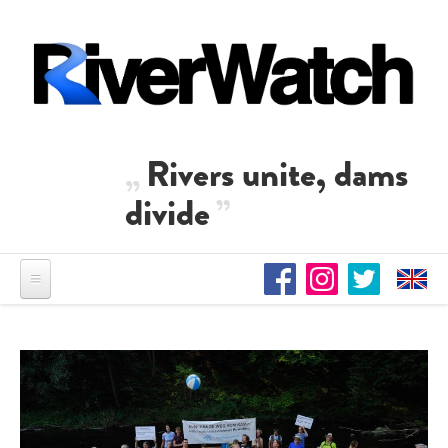
Direkt zum Inhalt
Rivers unite, dams
divide