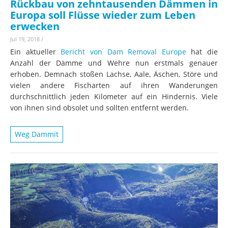
Rückbau von zehntausenden Dämmen in
Europa soll Flüsse wieder zum Leben
erwecken
Jul 19, 2018
/
Ein aktueller
Bericht von Dam Removal Europe
hat die
Anzahl der Dämme und Wehre nun erstmals genauer
erhoben. Demnach stoßen Lachse, Aale, Äschen, Störe und
vielen andere Fischarten auf ihren Wanderungen
durchschnittlich jeden Kilometer auf ein Hindernis. Viele
von ihnen sind obsolet und sollten entfernt werden.
Weg Dammit