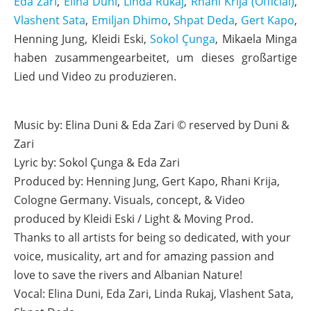
Eda Zari
,
Elina Duni
,
Linda Rukaj
,
Rhani Krija (Official)
,
Vlashent Sata
,
Emiljan Dhimo
,
Shpat Deda
,
Gert Kapo
,
Henning Jung, Kleidi Eski,
Sokol Çunga
, Mikaela Minga
haben zusammengearbeitet, um dieses großartige
Lied und Video zu produzieren.
Music by: Elina Duni & Eda Zari © reserved by Duni &
Zari
Lyric by: Sokol Çunga & Eda Zari
Produced by: Henning Jung, Gert Kapo, Rhani Krija,
Cologne Germany. Visuals, concept, & Video
produced by Kleidi Eski / Light & Moving Prod.
Thanks to all artists for being so dedicated, with your
voice, musicality, art and for amazing passion and
love to save the rivers and Albanian Nature!
Vocal: Elina Duni, Eda Zari, Linda Rukaj, Vlashent Sata,