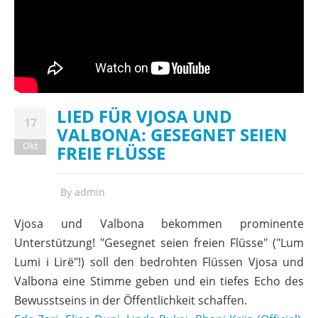
LIED FÜR VJOSA UND
17
VALBONA: GESEGNET SEIEN
Okt
FREIE FLÜSSE
By
admin
Vjosa und Valbona bekommen prominente
Unterstützung!
"
Gesegnet seien freien Flüsse" ("Lum
Lumi i Lirë"!) soll den bedrohten Flüssen Vjosa und
Valbona eine Stimme geben und ein tiefes Echo des
Bewusstseins in der Öffentlichkeit schaffen.