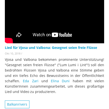
Lied für Vjosa und Valbona: Gesegnet seien freie Flüsse
Okt 10, 2018
/
Vjosa und Valbona bekommen prominente Unterstützung!
"
Gesegnet seien freien Flüsse" ("Lum Lumi i Lirë"!) soll den
bedrohten Flüssen Vjosa und Valbona eine Stimme geben
und ein tiefes Echo des Bewusstseins in der Öffentlichkeit
schaffen.
Eda Zari
und
Elina Duni
haben mit vielen
KünstlerInnen zusammengearbeitet, um dieses großartige
Lied und Video zu produzieren.
Balkanrivers