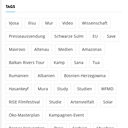
TAGS
Vjosa
Ilisu
Mur
Video
Wissenschaft
Presseaussendung
Schwarze Sulm
EU
Save
Mavrovo
Altenau
Medien
Amazonas
Balkan Rivers Tour
Kamp
Sana
Tua
Rumänien
Albanien
Bosnien-Herzegowina
Hasankeyf
Mura
Study
Studien
WFMD
RISE Filmfestival
Studie
Artenvielfalt
Solar
Öko-Masterplan
Kampagnen-Event