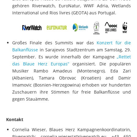
gehören Riverwatch, EuroNatur, WWF Adria, Wetlands
International und Rios livres (GEOTA) aus Portugal.
Großes Finale des Summits war das
Konzert für die
Balkanflüsse
in Sarajevos Stadtzentrum am Samstag, 29.
September. Es wurde innerhalb der Kampagne
„Rettet
das Blaue Herz Europas“
organisiert. Die populären
Musiker Rambo Amadeus (Montenegro), Eda Zari
(Albanien), Tamara Obrovac (Kroatien) and Damir
Imamovic (Bosnien-Herzegowina) erhoben vor hunderten
Zuschauern ihre Stimmen für freie Balkanflüsse und
gegen Stauämme.
Kontakt
Cornelia Wieser, Blaues Herz Kampagnenkoordinatorin,
Riverwatch: cornelia.wieser(at)riverwatch.eu, +43 650