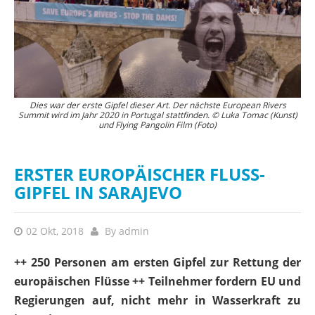
en
Dies war der erste Gipfel dieser Art. Der nächste European Rivers
Di
Summit wird im Jahr 2020 in Portugal stattfinden. © Luka Tomac (Kunst)
f
und Flying Pangolin Film (Foto)
ERSTER EUROPÄISCHER FLUSS-
GIPFEL IN SARAJEVO
02 Okt, 2018
By
admin
++ 250 Personen am ersten Gipfel zur Rettung der
europäischen Flüsse ++ Teilnehmer fordern EU und
Regierungen auf, nicht mehr in Wasserkraft zu