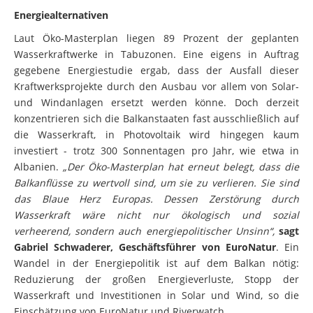
Energiealternativen
Laut Öko-Masterplan liegen 89 Prozent der geplanten
Wasserkraftwerke in Tabuzonen. Eine eigens in Auftrag
gegebene Energiestudie ergab, dass der Ausfall dieser
Kraftwerksprojekte durch den Ausbau vor allem von Solar-
und Windanlagen ersetzt werden könne. Doch derzeit
konzentrieren sich die Balkanstaaten fast ausschließlich auf
die Wasserkraft, in Photovoltaik wird hingegen kaum
investiert - trotz 300 Sonnentagen pro Jahr, wie etwa in
Albanien.
„Der Öko-Masterplan hat erneut belegt, dass die
Balkanflüsse zu wertvoll sind, um sie zu verlieren. Sie sind
das Blaue Herz Europas. Dessen Zerstörung durch
Wasserkraft wäre nicht nur ökologisch und sozial
verheerend, sondern auch energiepolitischer Unsinn“,
sagt
Gabriel Schwaderer, Geschäftsführer von EuroNatur
. Ein
Wandel in der Energiepolitik ist auf dem Balkan nötig:
Reduzierung der großen Energieverluste, Stopp der
Wasserkraft und Investitionen in Solar und Wind, so die
Einschätzung von EuroNatur und Riverwatch.