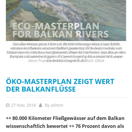
Staudammbau an der Sana in Bosnien-Herzegowina. Etwa 3.000
Di
ls
Wasserkraftwerke sind am Balkan geplant oder bereits im Bau, ein
Herz
Drittel davon in Naturschutzgebieten. Etwa 50 Fischarten würden an den
e.
Rand des Aussterbens gebracht werden oder ganz aussterben, wenn
diese Projekte Realtität würden. © Matic Oblak
ÖKO-MASTERPLAN ZEIGT WERT
DER BALKANFLÜSSE
27 Nov, 2018
By
admin
++ 80.000 Kilometer Fließgewässer auf dem Balkan
wissenschaftlich bewertet ++ 76 Prozent davon als