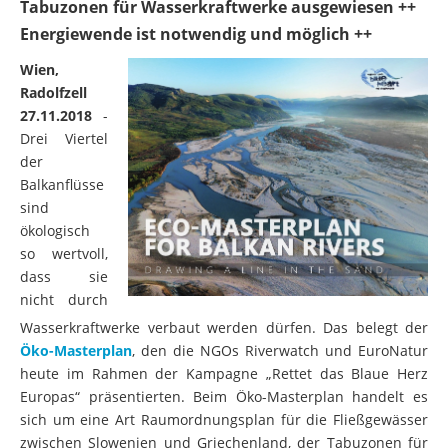
Tabuzonen für Wasserkraftwerke ausgewiesen ++
Energiewende ist notwendig und möglich ++
Wien,
Radolfzell
27.11.2018
-
Drei Viertel
der
Balkanflüsse
sind
ökologisch
so wertvoll,
dass sie
nicht durch
Wasserkraftwerke verbaut werden dürfen. Das belegt der
Öko-Masterplan
, den die NGOs Riverwatch und EuroNatur
heute im Rahmen der Kampagne „Rettet das Blaue Herz
Europas“ präsentierten. Beim Öko-Masterplan handelt es
sich um eine Art Raumordnungsplan für die Fließgewässer
zwischen Slowenien und Griechenland, der Tabuzonen für