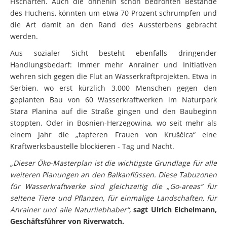
Fischarten. Auch die ohnehin schon bedrohten Bestände
des Huchens, könnten um etwa 70 Prozent schrumpfen und
die Art damit an den Rand des Aussterbens gebracht
werden.
Aus sozialer Sicht besteht ebenfalls dringender
Handlungsbedarf: Immer mehr Anrainer und Initiativen
wehren sich gegen die Flut an Wasserkraftprojekten. Etwa in
Serbien, wo erst kürzlich 3.000 Menschen gegen den
geplanten Bau von 60 Wasserkraftwerken im Naturpark
Stara Planina auf die Straße gingen und den Baubeginn
stoppten. Oder in Bosnien-Herzegowina, wo seit mehr als
einem Jahr die „tapferen Frauen von Kruščica“ eine
Kraftwerksbaustelle blockieren - Tag und Nacht.
„Dieser Öko-Masterplan ist die wichtigste Grundlage für alle
weiteren Planungen an den Balkanflüssen. Diese Tabuzonen
für Wasserkraftwerke sind gleichzeitig die „Go-areas“ für
seltene Tiere und Pflanzen, für einmalige Landschaften, für
Anrainer und alle Naturliebhaber“,
sagt Ulrich Eichelmann,
Geschäftsführer von Riverwatch.