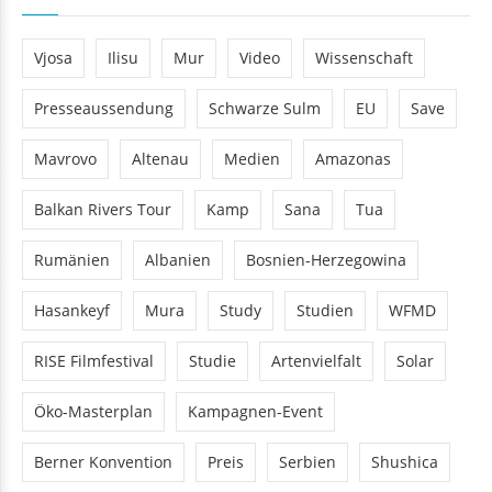
TAGS
Vjosa
Ilisu
Mur
Video
Wissenschaft
Presseaussendung
Schwarze Sulm
EU
Save
Mavrovo
Altenau
Medien
Amazonas
Balkan Rivers Tour
Kamp
Sana
Tua
Rumänien
Albanien
Bosnien-Herzegowina
Hasankeyf
Mura
Study
Studien
WFMD
RISE Filmfestival
Studie
Artenvielfalt
Solar
Öko-Masterplan
Kampagnen-Event
Berner Konvention
Preis
Serbien
Shushica