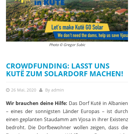
Die Dorfbewohner von Kutë leisten leidenschaftlichen Widerstand gegen
Photo © Gregor Subic
den geplanten Staudamm. Sie wollen nicht, dass ihr Land - von ihren
Vorfahren geerbt und von ihren Nachkommen geliehen - in einem
Reservoir untergeht. © EcoAlbania
CROWDFUNDING: LASST UNS
KUTË ZUM SOLARDORF MACHEN!
26 Mai, 2020
By
admin
Wir brauchen deine Hilfe:
Das Dorf Kutë in Albanien
– eines der sonnigsten Länder Europas – ist durch
einen geplanten Staudamm am Vjosa in ihrer Existenz
bedroht. Die Dorfbewohner wollen zeigen, dass die