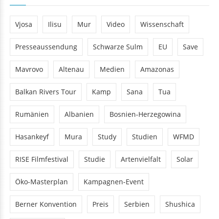
TAGS
Vjosa
Ilisu
Mur
Video
Wissenschaft
Presseaussendung
Schwarze Sulm
EU
Save
Mavrovo
Altenau
Medien
Amazonas
Balkan Rivers Tour
Kamp
Sana
Tua
Rumänien
Albanien
Bosnien-Herzegowina
Hasankeyf
Mura
Study
Studien
WFMD
RISE Filmfestival
Studie
Artenvielfalt
Solar
Öko-Masterplan
Kampagnen-Event
Berner Konvention
Preis
Serbien
Shushica