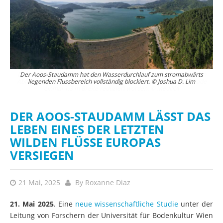
Der einst frei fließende Fluss ist durch einen fehlenden ökologischen
Der Aoos-Staudamm hat den Wasserdurchlauf zum stromabwärts
Abfluss aus dem Aoos-Stausee auf einen schmalen Bach von gerade
liegenden Flussbereich vollständig blockiert. © Joshua D. Lim
einmal 1,3 m Breite reduziert worden. © MedINA
DER AOOS-STAUDAMM LÄSST DAS
LEBEN EINES DER LETZTEN
WILDEN FLÜSSE EUROPAS
VERSIEGEN
21 Mai, 2025
By
Roxanne Diaz
21. Mai 2025
. Eine
neue wissenschaftliche Studie
unter der
Leitung von Forschern der Universität für Bodenkultur Wien