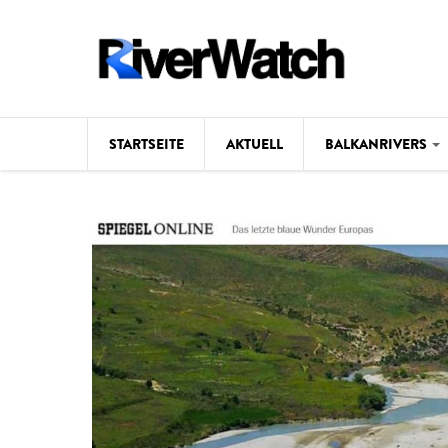
Direkt zum Inhalt
STARTSEITE
AKTUELL
BALKANRIVERS
Hintergrund
Karte
Studien
Fotos
Videos
Aktuell