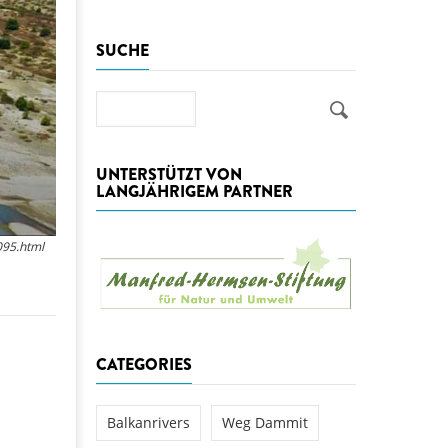
aftwerks Ulog verursacht
SUCHE
WEG DAMMIT
WEG DAMMIT
Einladung: Kamp-Tage von
folg für den Kamp: Aus für
Suche
aftwerksneubau im Kamptal
UNTERSTÜTZT VON
LANGJÄHRIGEM PARTNER
095.html
CATEGORIES
Balkanrivers
Weg Dammit