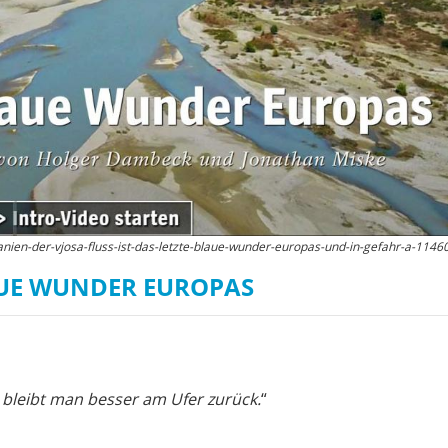
Wissenschaftler:innen legen
Studien
Wasserkr
die Grundlage für Europas
Fotos
nächsten Wildfluss-
Nationalpark
Er
Videos
Kr
Aktuell
nien-der-vjosa-fluss-ist-das-letzte-blaue-wunder-europas-und-in-gefahr-a-1146
LAUE WUNDER EUROPAS
 bleibt man besser am Ufer zurück.
“