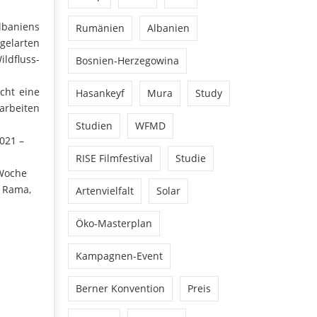
lbaniens
Rumänien
Albanien
ogelarten
ldfluss-
Bosnien-Herzegowina
cht eine
Hasankeyf
Mura
Study
arbeiten
Studien
WFMD
021 –
RISE Filmfestival
Studie
 Woche
i Rama,
Artenvielfalt
Solar
Öko-Masterplan
Kampagnen-Event
Berner Konvention
Preis