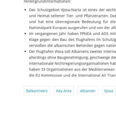
Hintergrundinformationen:
Das Schutzgebiet Vjosa-Narta ist eines der wich
und Heimat seltener Tier- und Pflanzenarten. Das
und hat eine überregionale Bedeutung für die
Nationalpark Europas ausgerufen und von der alb
Im vergangenen Jahr haben PPNEA und AOS mit 
Klage gegen den Bau des Flughafens im Schutzge
verstoßen die albanischen Behörden gegen nation
Der Flughafen Vlora soll Albaniens zweiter inter
allerdings ohne Baugenehmigung, geschweige den
internationale Nichtregierungsorganisationen ha
haben 33 Organisationen aus der Mediterranean 
die EU Kommission und die International Air Tran
Balkanrivers
Key Area
Albanien
Vjosa