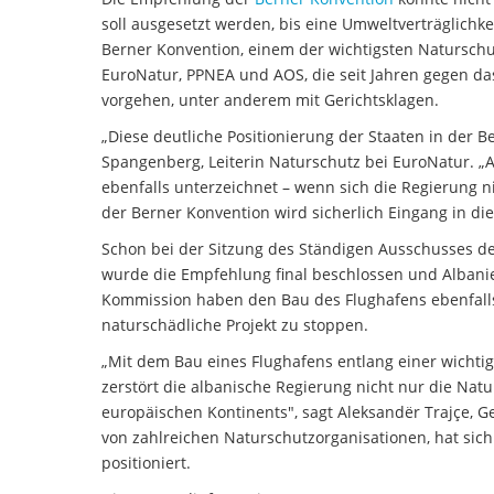
soll ausgesetzt werden, bis eine Umweltverträglichke
Berner Konvention, einem der wichtigsten Natursch
EuroNatur, PPNEA und AOS, die seit Jahren gegen da
vorgehen, unter anderem mit Gerichtsklagen.
„Diese deutliche Positionierung der Staaten in der B
Spangenberg, Leiterin Naturschutz bei EuroNatur. 
ebenfalls unterzeichnet – wenn sich die Regierung ni
der Berner Konvention wird sicherlich Eingang in di
Schon bei der Sitzung des Ständigen Ausschusses d
wurde die Empfehlung final beschlossen und Albani
Kommission haben den Bau des Flughafens ebenfalls h
naturschädliche Projekt zu stoppen.
„Mit dem Bau eines Flughafens entlang einer wichti
zerstört die albanische Regierung nicht nur die Na
europäischen Kontinents", sagt Aleksandër Trajçe, G
von zahlreichen Naturschutzorganisationen, hat sich
positioniert.