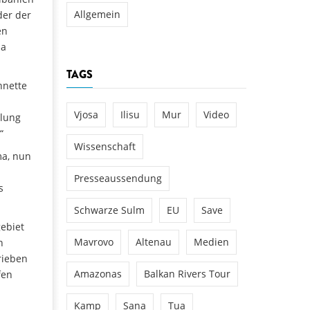
Allgemein
der der
en
sa
TAGS
nnette
Vjosa
Ilisu
Mur
Video
hlung
“
Wissenschaft
ma, nun
Presseaussendung
s
Schwarze Sulm
EU
Save
ebiet
Mavrovo
Altenau
Medien
n
rieben
Amazonas
Balkan Rivers Tour
fen
Kamp
Sana
Tua