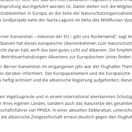
itsprüfung durchgeführt worden ist. Damit stellen sich die Mitglie
utzabkommen in Europa, an die Seite der Naturschutzorganisation
s Großprojekt nahe der Narta-Lagune im Delta des Wildflusses Vjo
erner Konvention – inklusive der EU – gibt uns Rückenwind“, sagt A
„Albanien hat dieses europäische Übereinkommen zum Naturschutz
cht daran hält, wirft das kein gutes Licht auf Albanien. Die Empfe
e Beitrittsverhandlungen Albaniens zur Europäischen Union finden.
er Berner Konvention im vergangenen Jahr war der Flughafen The
en darüber informiert. Das Europaparlament und die Europäische
eftig kritisiert und die albanische Regierung aufgefordert, diese
gen Vogelzugroute und in einem international anerkannten Schutzg
tur ihres eigenen Landes, sondern auch das Naturerbe des gesamte
eschäftsführer von PPNEA. In einer aktuellen Deklaration, untersch
 die albanische Zivilgesellschaft erneut deutlich gegen den Flugha