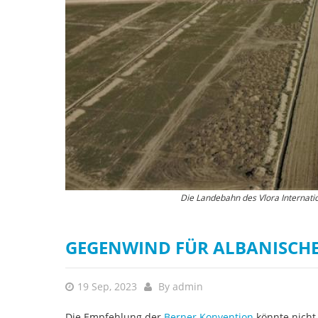
Die Landebahn des Vlora Internati
Die Narta Lagune ist ein wicht
GEGENWIND FÜR ALBANISCHE
19 Sep, 2023
By
admin
Die Empfehlung der
Berner Konvention
könnte nicht 