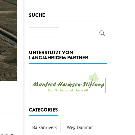
aftwerks Ulog verursacht
SUCHE
WEG DAMMIT
WEG DAMMIT
Einladung: Kamp-Tage von
folg für den Kamp: Aus für
Suche
aftwerksneubau im Kamptal
UNTERSTÜTZT VON
LANGJÄHRIGEM PARTNER
CATEGORIES
Balkanrivers
Weg Dammit
Albanien