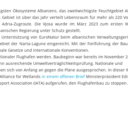
tigsten Ökosysteme Albaniens, das zweitwichtigste Feuchtgebiet A
 Gebiet ist über das Jahr verteilt Lebensraum für mehr als 220 V
 Adria-Zugroute. Die Vjosa wurde im März 2023 zum ersten Wi
anischen Regierung unter Schutz gestellt.
Unterstützung von EuroNatur beim albanischen Verwaltungsgeri
biet der Narta-Lagune eingereicht. Mit der Fortführung der Bau
ale Gesetze und internationale Konventionen.
nationaler Flughafen werden. Baubeginn war bereits im November 2
n ausreichende Umweltverträglichkeitsprüfung. Nationale und
ben sich von Anfang an gegen die Pläne ausgesprochen. In dieser
Alliance for Wetlands
in einem offenen Brief
Ministerpräsident Ed
sport Association (IATA) aufgerufen, den Flughafenbau zu stoppen.