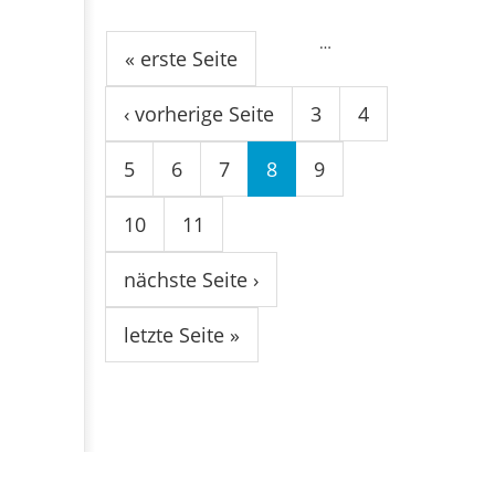
Seiten
…
« erste Seite
‹ vorherige Seite
3
4
5
6
7
8
9
10
11
nächste Seite ›
letzte Seite »