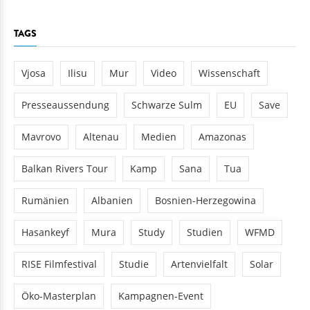
TAGS
Vjosa
Ilisu
Mur
Video
Wissenschaft
Presseaussendung
Schwarze Sulm
EU
Save
Mavrovo
Altenau
Medien
Amazonas
Balkan Rivers Tour
Kamp
Sana
Tua
Rumänien
Albanien
Bosnien-Herzegowina
Hasankeyf
Mura
Study
Studien
WFMD
RISE Filmfestival
Studie
Artenvielfalt
Solar
Öko-Masterplan
Kampagnen-Event