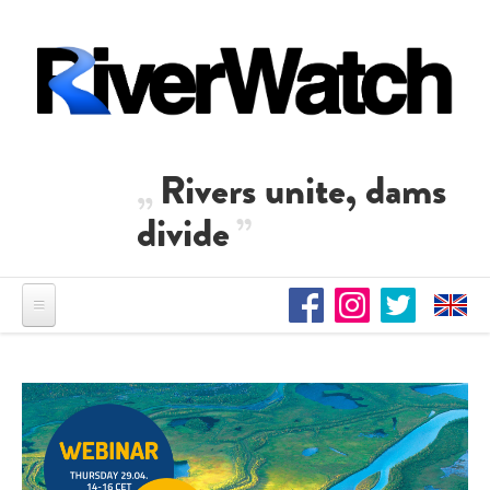
Direkt zum Inhalt
Rivers unite, dams
divide