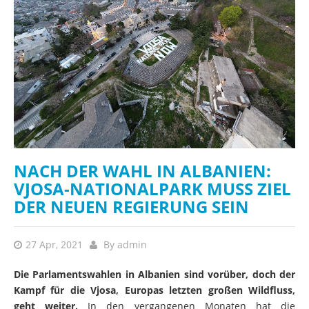
NACH DER WAHL IN ALBANIEN:
VJOSA-NATIONALPARK MUSS ZIEL
DER NEUEN REGIERUNG SEIN
27 Apr, 2021
By
admin
Die Parlamentswahlen in Albanien sind vorüber, doch der
Kampf für die Vjosa, Europas letzten großen Wildfluss,
geht weiter.
In den vergangenen Monaten hat die