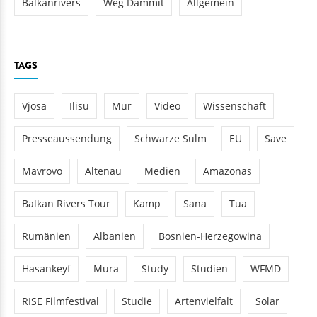
Balkanrivers
Weg Dammit
Allgemein
TAGS
Vjosa
Ilisu
Mur
Video
Wissenschaft
Presseaussendung
Schwarze Sulm
EU
Save
Mavrovo
Altenau
Medien
Amazonas
Balkan Rivers Tour
Kamp
Sana
Tua
Rumänien
Albanien
Bosnien-Herzegowina
Hasankeyf
Mura
Study
Studien
WFMD
RISE Filmfestival
Studie
Artenvielfalt
Solar