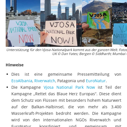
Unterstützung für den Vjosa-Nationalpark kommt aus der ganzen Welt. Fotos:
UK © Dan Yates; Bergen © Siddharth; Mumbai 
Hinweise
Dies ist eine gemeinsame Pressemitteilung von
EcoAlbania
,
Riverwatch
, Patagonia und
EuroNatur
.
Die Kampagne
Vjosa National Park Now
ist Teil der
Kampagne „Rettet das Blaue Herz Europas“. Diese dient
dem Schutz von Flüssen mit besonders hohem Naturwert
auf der Balkan-Halbinsel, die von mehr als 3.400
Wasserkraft-Projekten bedroht werden. Die Kampagne
wird von den internationalen NGOs Riverwatch und
EuroNatur koordiniert und gemeinsam mit