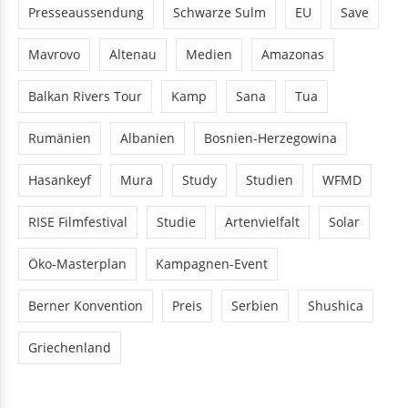
Presseaussendung
Schwarze Sulm
EU
Save
Mavrovo
Altenau
Medien
Amazonas
Balkan Rivers Tour
Kamp
Sana
Tua
Rumänien
Albanien
Bosnien-Herzegowina
Hasankeyf
Mura
Study
Studien
WFMD
RISE Filmfestival
Studie
Artenvielfalt
Solar
Öko-Masterplan
Kampagnen-Event
Berner Konvention
Preis
Serbien
Shushica
Griechenland