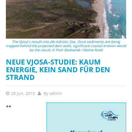
The Vjosa's mouth into die Adriatic Sea. Once sediments are being
trapped behind the projected dam walls, significant coastal erosion would
be the result. © Piotr Bednarek / Wolne Rzeki
NEUE VJOSA-STUDIE: KAUM
ENERGIE, KEIN SAND FÜR DEN
STRAND
28 Jun, 2019
By
admin
++