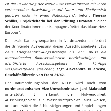
„Die oberste und wichtigste Funktion eines Schutzgebietes
ist die Bewahrung der Natur – Wasserkraftwerke mit ihren
verheerenden Auswirkungen auf Natur und Biodiversität
gehören nicht in einen Nationalpark“,
betont
Theresa
Schiller, Projektleiterin bei der Stiftung EuroNatur
, einer
der Koordinatorinnen der Kampagne „Rettet das blaue Herz
Europas“.
Der lokale Kampagnenpartner in Nordmazedonien fordert
die dringende Ausweisung dieser Ausschlussgebiete:
„Die
neue Energieentwicklungsstrategie bis 2035 muss die
internationalen Biodiversitätsziele berücksichtigen und
identifizierte Ausschlussgebiete für künftige
Wasserkraftpläne streichen“,
sagt
Aleksandra Bujaroska,
Geschäftsführerin von Front 21/42.
Der Raumordnungsplan der NGOs wird auch vom
nordmazedonischen Vize-Umweltminister Jani Makraduli
unterstützt. Er erkennt die Notwendigkeit,
Ausschlussgebiete für Wasserkraftprojekte auszuweisen,
und unterstützt die Schlussfolgerungen und Empfehlungen