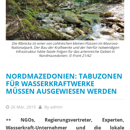
Die Ribnicka ist einer von zahlreichen kleinen Flüssen im Mavrovo-
EuroNatur-Projektleiterin Theresa Schiller präsentiert den Öko-
Masterplan. Am Podium: Aleksandra Bujaroska, CEO Front 21/42, Jani
Nationalpark. Der Bau der Kraftwerke und der hierfür notwendigen
Makraduli, nordmazedonischen Vize-Minister für Umwelt und
Infrastruktur hätte fatale Folgen für das artenreiche Gebiet in
Raumplanung und Metodija Velevski, Macedonian Ecological Society ©
Nordmazedonien. © Front 21/42
Front 21/42 © Front 21/42
NORDMAZEDONIEN: TABUZONEN
FÜR WASSERKRAFTWERKE
MÜSSEN AUSGEWIESEN WERDEN
26 Mär, 2019
By
admin
++ NGOs, Regierungsvertreter, Experten,