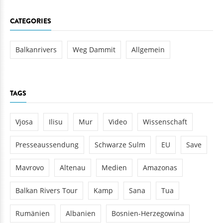
CATEGORIES
Balkanrivers
Weg Dammit
Allgemein
TAGS
Vjosa
Ilisu
Mur
Video
Wissenschaft
Presseaussendung
Schwarze Sulm
EU
Save
Mavrovo
Altenau
Medien
Amazonas
Balkan Rivers Tour
Kamp
Sana
Tua
Rumänien
Albanien
Bosnien-Herzegowina