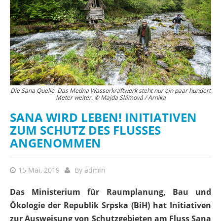
Die Sana Quelle. Das Medna Wasserkraftwerk steht nur ein paar hundert
Meter weiter. © Majda Slámová / Arnika
SANA WIRD LEBEN! INITIATIVEN
ZUM SCHUTZ DES FLUSSES
ANGENOMMEN
15 Mai, 2019
By
admin
Das Ministerium für Raumplanung, Bau und
Ökologie der Republik Srpska (BiH) hat Initiativen
zur Ausweisung von Schutzgebieten am Fluss Sana