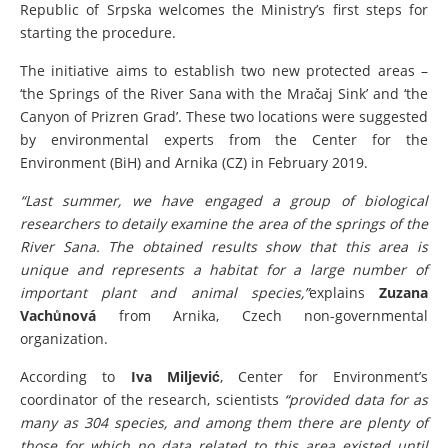
Republic of Srpska welcomes the Ministry’s first steps for
starting the procedure.
The initiative aims to establish two new protected areas –
‘the Springs of the River
Sana
with the Mračaj Sink’ and ‘the
Canyon of Prizren Grad’. These two locations were suggested
by environmental experts from the Center for the
Environment (BiH) and Arnika (CZ) in February 2019.
“Last summer, we have engaged a group of biological
researchers to detaily examine the area of the springs of the
River
Sana
. The obtained results show that this area is
unique and represents a habitat for a large number of
important plant and animal species,”
explains
Zuzana
Vachůnová
from Arnika, Czech non-governmental
organization.
According to
Iva Miljević
, Center for Environment’s
coordinator of the research, scientists
“provided data for as
many as 304 species, and among them there are plenty of
those for which no data related to this area existed until