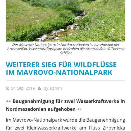
Der Mavrovo-Nationalpark in Nordmazedonien ist ein Hotspot der
Artenvielfalt. Wasserkraftprojekte bedrohen die Artenvielfalt. © Theresa
Schiller
WEITERER SIEG FÜR WILDFLÜSSE
IM MAVROVO-NATIONALPARK
04 Okt, 2019
By
admin
++ Baugenehmigung für zwei Wasserkraftwerke in
Nordmazedonien aufgehoben ++
Im Mavrovo-Nationalpark wurde die Baugenehmigung
für zwei Kleinwasserkraftwerke am Fluss Zirovnicka