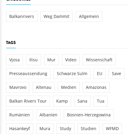
Balkanrivers
Weg Dammit
Allgemein
TAGS
Vjosa
Ilisu
Mur
Video
Wissenschaft
Presseaussendung
Schwarze Sulm
EU
Save
Mavrovo
Altenau
Medien
Amazonas
Balkan Rivers Tour
Kamp
Sana
Tua
Rumänien
Albanien
Bosnien-Herzegowina
Hasankeyf
Mura
Study
Studien
WFMD