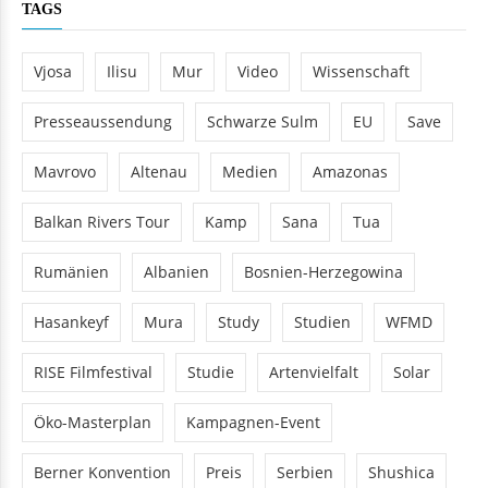
TAGS
Vjosa
Ilisu
Mur
Video
Wissenschaft
Presseaussendung
Schwarze Sulm
EU
Save
Mavrovo
Altenau
Medien
Amazonas
Balkan Rivers Tour
Kamp
Sana
Tua
Rumänien
Albanien
Bosnien-Herzegowina
Hasankeyf
Mura
Study
Studien
WFMD
RISE Filmfestival
Studie
Artenvielfalt
Solar
Öko-Masterplan
Kampagnen-Event
Berner Konvention
Preis
Serbien
Shushica