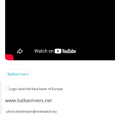
Balkanrivers
www.balkanrivers.net
ulrich.eichelmann@riverwatch.eu