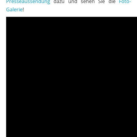
Presseaussendung
dazu und sehen Sie die
Foto-
Galerie
!