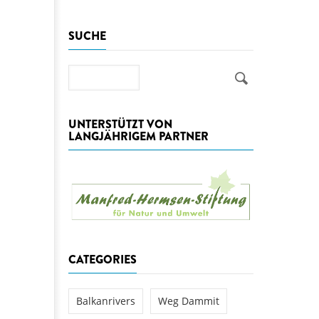
aftwerks Ulog verursacht
SUCHE
WEG DAMMIT
WEG DAMMIT
Einladung: Kamp-Tage von
folg für den Kamp: Aus für
Suche
aftwerksneubau im Kamptal
UNTERSTÜTZT VON
LANGJÄHRIGEM PARTNER
CATEGORIES
Balkanrivers
Weg Dammit