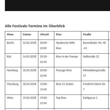
Alle Festivals-Termine im Überblick
Show
Datum
Uhrzeit
Kino
Straße
Berlin
12.02.2018
20:00 -
Hackesche Höfe
Rosenthaler Str. 40
22:00
Kino
-41
Kiel
14.02.2018
20:30 -
Kino in der Pumpe
Haßstraße 22
22:30
Hamburg
16.02.2018
20:00 -
Passage Kino
Mönckebergstraße
22:00
17
Flensburg
18.02.2018
13:00 -
Kino 51 Stufen
Friedrich-Ebert-Str.
15:00
7
Wien
19.02.2018
19:00 -
Top Kino
Rahlgasse 1
21:00