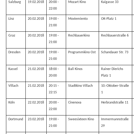
Salzburg
19.02.2018
20:00 -
Mozart Kino
Kaigasse 33
22:00
Linz
20.02.2018
19:00 -
Moviemiento
OK-Platz 1
21:00
Graz
20.02.2018
19:00 -
Rechbauerkino
Rechbauerstraße 6
21:00
Dresden
20.02.2018
19:00 -
Programmkino Ost
Schandauer Str. 73
21:00
Kassel
21.02.2018
18:00 -
Bali Kinos
Rainer Dierichs
20:00
Platz 1
Villach
21.02.2018
20:15 -
Stadtkino Villach
10.-Oktober-Straße
22:15
1
Köln
22.02.2018
20:00 -
Cinenova
Herbrandstraße 11
22:00
Dortmund
23.02.2018
19:00 -
Sweesixteen Kino
Immermannstraße
21:00
29