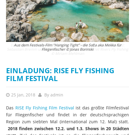
Das Organisationsteam des Festivals in Österreich und der Schweiz:
D
Sebastian Bremm und Thomas Schatzmann von Secret Rivers Fly Fishing
© Miriam Mehlman
EINLADUNG: RISE FLY FISHING
FILM FESTIVAL
25 Jan, 2018
By
admin
Das
RISE Fly Fishing Film Festival
ist das größte Filmfestival
für Fliegenfischer und findet in der deutschsprachigen
Region zum siebten Mal (international zum 12. Mal) statt.
2018 finden zwischen 12.2. und 1.3. Shows in 20 Städten