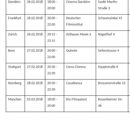
Dornbirn
26.02.2018
18:00 -
Cinema Dornbirn
Sankt-Martin-
20:00
Straße 3
Frankfurt
26.02.2018
20:00 -
Deutsches
Schaumainkai 41
22:00
Filminstitut
Zürich
26.02.2018
20:15 -
Arthouse Movie 2
Nägelihof 4
22:15
Bern
27.02.2018
20:00 -
Quinnie
Seilerstrasse 4
22:00
Stuttgart
27.02.2018
20:30 -
Corso Cinema
Hauptstraße 6
22:30
Nürnberg
28.02.2018
20:30 -
Casablanca
Brosamerstraße 12
22:30
München
01.03.2018
18:00 -
Rio Filmpalast
Rosenheimer Str.
20:00
46