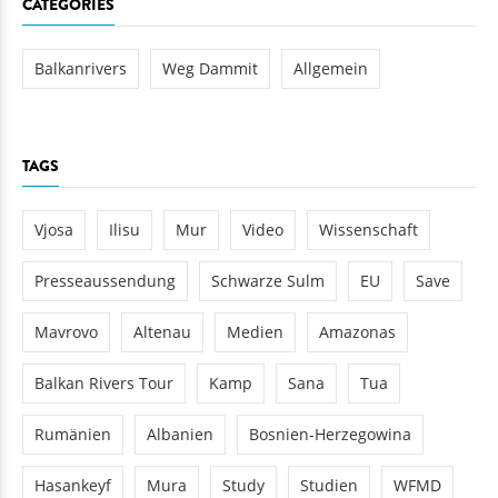
CATEGORIES
Balkanrivers
Weg Dammit
Allgemein
TAGS
Vjosa
Ilisu
Mur
Video
Wissenschaft
Presseaussendung
Schwarze Sulm
EU
Save
Mavrovo
Altenau
Medien
Amazonas
Balkan Rivers Tour
Kamp
Sana
Tua
Rumänien
Albanien
Bosnien-Herzegowina