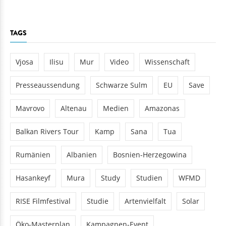
TAGS
Vjosa
Ilisu
Mur
Video
Wissenschaft
Presseaussendung
Schwarze Sulm
EU
Save
Mavrovo
Altenau
Medien
Amazonas
Balkan Rivers Tour
Kamp
Sana
Tua
Rumänien
Albanien
Bosnien-Herzegowina
Hasankeyf
Mura
Study
Studien
WFMD
RISE Filmfestival
Studie
Artenvielfalt
Solar
Öko-Masterplan
Kampagnen-Event