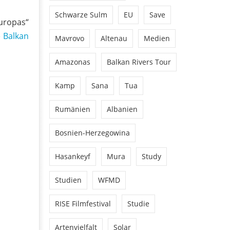
Schwarze Sulm
EU
Save
uropas“
e Balkan
Mavrovo
Altenau
Medien
Amazonas
Balkan Rivers Tour
Kamp
Sana
Tua
Rumänien
Albanien
Bosnien-Herzegowina
Hasankeyf
Mura
Study
Studien
WFMD
RISE Filmfestival
Studie
Artenvielfalt
Solar