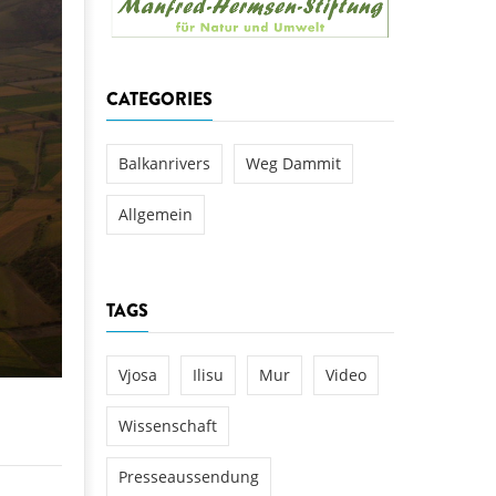
aftwerks Ulog verursacht
WEG DAMMIT
WEG DAMMIT
Einladung: Kamp-Tage von
CATEGORIES
folg für den Kamp: Aus für
aftwerksneubau im Kamptal
Balkanrivers
Weg Dammit
Allgemein
TAGS
Vjosa
Ilisu
Mur
Video
Wissenschaft
Presseaussendung