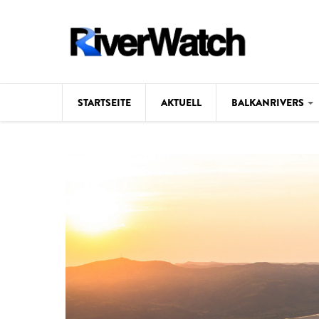
Direkt zum Inhalt
STARTSEITE
AKTUELL
BALKANRIVERS
Hintergrund
Karte
Studien
Fotos
Videos
Aktuell