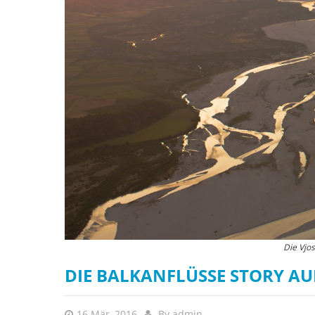
Die Vjo
DIE BALKANFLÜSSE STORY A
16 Mär, 2016
By
admin