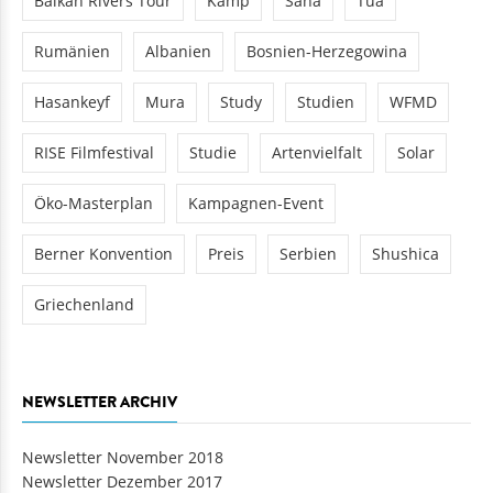
Balkan Rivers Tour
Kamp
Sana
Tua
Rumänien
Albanien
Bosnien-Herzegowina
Hasankeyf
Mura
Study
Studien
WFMD
RISE Filmfestival
Studie
Artenvielfalt
Solar
Öko-Masterplan
Kampagnen-Event
Berner Konvention
Preis
Serbien
Shushica
Griechenland
NEWSLETTER ARCHIV
Newsletter November 2018
Newsletter Dezember 2017