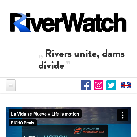
Direkt zum Inhalt
Rivers unite, dams
divide