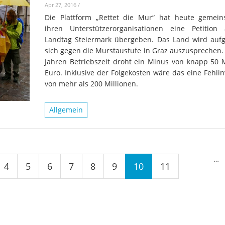
Apr 27, 2016
/
Die Plattform „Rettet die Mur“ hat heute gemei
ihren Unterstützerorganisationen eine Petitio
Landtag Steiermark übergeben. Das Land wird aufg
sich gegen die Murstaustufe in Graz auszusprechen.
Jahren Betriebszeit droht ein Minus von knapp 50 M
Euro. Inklusive der Folgekosten wäre das eine Fehlin
von mehr als 200 Millionen.
Allgemein
…
4
5
6
7
8
9
10
11