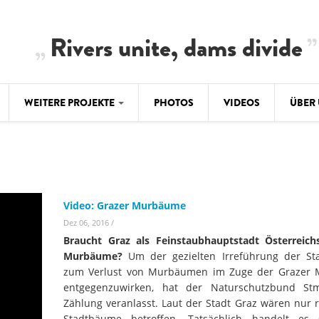
Rivers unite, dams divide
WEITERE PROJEKTE
PHOTOS
VIDEOS
ÜBER
BALKAN
CLIMATE CRIMES
ÜBER 
BiH: Obe
warnt vo
ILISU
TEAM
WEG DAMMIT
Video: Grazer Murbäume
BALKAN
Hintergrund
Dez 06, 2016
/
Europas l
#PROTECTWATER
2.500 Ki
Braucht Graz als Feinstaubhauptstadt Österreich
Konzeptpapier
Balkanflü
Murbäume?
Um der gezielten Irreführung der St
zum Verlust von Murbäumen im Zuge der Grazer 
Meldebogen
entgegenzuwirken, hat der Naturschutzbund St
BALKANRIVERS
BALKAN
Karte
Zählung veranlasst. Laut der Stadt Graz wären nur 
Una Science Week:
Ökologis
Stadtbäume betroffen. Tatsächlich handelt es
Tödliche