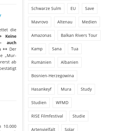
Schwarze Sulm
EU
Save
r
Mavrovo
Altenau
Medien
ttet die
Amazonas
Balkan Rivers Tour
+ Keine
 – auch
Kamp
Sana
Tua
us ++
Der
ie „Mur-
rerst ab
Rumänien
Albanien
stätigt
Bosnien-Herzegowina
Hasankeyf
Mura
Study
Studien
WFMD
RISE Filmfestival
Studie
n 10.000
Artenvielfalt
Solar