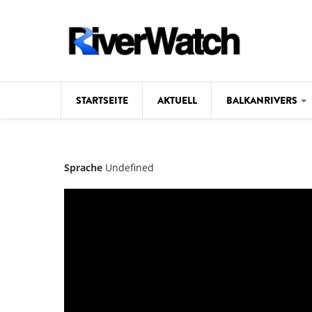
Direkt zum Inhalt
STARTSEITE
AKTUELL
BALKANRIVERS
Hintergrund
Sprache
Undefined
Karte
Studien
Fotos
Videos
Aktuell