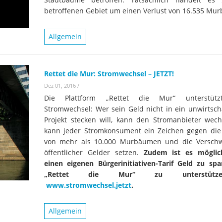
Wissenschaftler:innen legen
Studien
Wasserkr
betroffenen Gebiet um einen Verlust von 16.535 Mu
die Grundlage für Europas
Fotos
nächsten Wildfluss-
Allgemein
Nationalpark
Er
Videos
Kr
Aktuell
Rettet die Mur: Stromwechsel – JETZT!
Dez 01, 2016
/
Die Plattform „Rettet die Mur“ unterstüt
Stromwechsel: Wer sein Geld nicht in ein unwirtscha
Projekt stecken will, kann den Stromanbieter wech
kann jeder Stromkonsument ein Zeichen gegen di
von mehr als 10.000 Murbäumen und die Versch
öffentlicher Gelder setzen.
Zudem ist es möglic
einen eigenen Bürgerinitiativen-Tarif Geld zu sp
„Rettet die Mur“ zu unterstüt
www.stromwechsel.jetzt
.
Allgemein