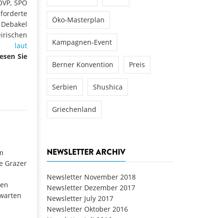
ÖVP, SPÖ
rderte
Öko-Masterplan
 Debakel
irischen
Kampagnen-Event
wird
laut
esen Sie
Berner Konvention
Preis
Serbien
Shushica
Griechenland
NEWSLETTER ARCHIV
m
e Grazer
Newsletter November 2018
nen
Newsletter Dezember 2017
rwarten
Newsletter July 2017
Newsletter Oktober 2016