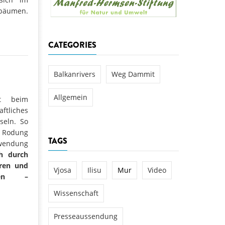
aftwerks Ulog verursacht
rbäumen.
WEG DAMMIT
WEG DAMMIT
Einladung: Kamp-Tage von
CATEGORIES
folg für den Kamp: Aus für
aftwerksneubau im Kamptal
Balkanrivers
Weg Dammit
Allgemein
zt beim
ftliches
seln. So
e Rodung
TAGS
wendung
h durch
aren und
Vjosa
Ilisu
Mur
Video
zen –
Wissenschaft
Presseaussendung