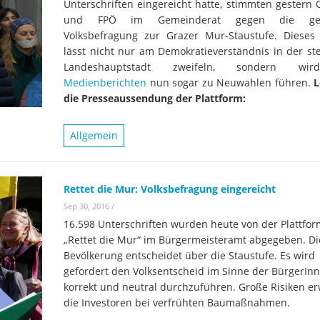
Unterschriften eingereicht hatte, stimmten gestern 
und FPÖ im Gemeinderat gegen die gefo
Volksbefragung zur Grazer Mur-Staustufe. Dieses
lässt nicht nur am Demokratieverständnis in der ste
Landeshauptstadt zweifeln, sondern 
Medienberichten
nun sogar zu Neuwahlen führen.
L
die Presseaussendung der Plattform:
Allgemein
Rettet die Mur: Volksbefragung eingereicht
Sep 30, 2016
/
16.598 Unterschriften wurden heute von der Plattfor
„Rettet die Mur“ im Bürgermeisteramt abgegeben. Di
Bevölkerung entscheidet über die Staustufe. Es wird
gefordert den Volksentscheid im Sinne der BürgerIn
korrekt und neutral durchzuführen. Große Risiken e
die Investoren bei verfrühten Baumaßnahmen.