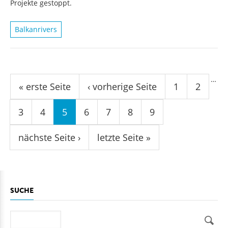
Projekte gestoppt.
Balkanrivers
Seiten
…
« erste Seite
‹ vorherige Seite
1
2
3
4
5
6
7
8
9
nächste Seite ›
letzte Seite »
SUCHE
Suche