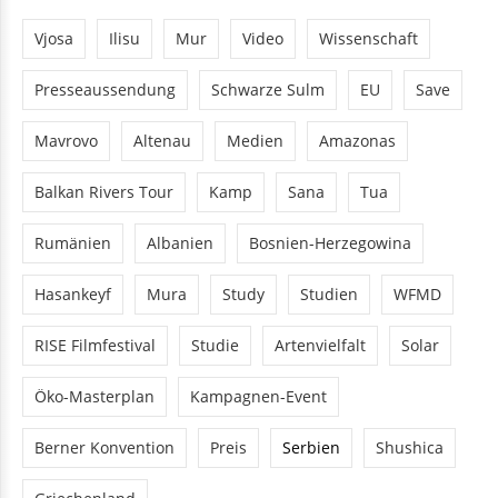
Vjosa
Ilisu
Mur
Video
Wissenschaft
Presseaussendung
Schwarze Sulm
EU
Save
Mavrovo
Altenau
Medien
Amazonas
Balkan Rivers Tour
Kamp
Sana
Tua
Rumänien
Albanien
Bosnien-Herzegowina
Hasankeyf
Mura
Study
Studien
WFMD
RISE Filmfestival
Studie
Artenvielfalt
Solar
Öko-Masterplan
Kampagnen-Event
Berner Konvention
Preis
Serbien
Shushica