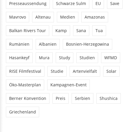
Presseaussendung
Schwarze Sulm
EU
Save
Mavrovo
Altenau
Medien
Amazonas
Balkan Rivers Tour
Kamp
Sana
Tua
Rumänien
Albanien
Bosnien-Herzegowina
Hasankeyf
Mura
Study
Studien
WFMD
RISE Filmfestival
Studie
Artenvielfalt
Solar
Öko-Masterplan
Kampagnen-Event
Berner Konvention
Preis
Serbien
Shushica
Griechenland