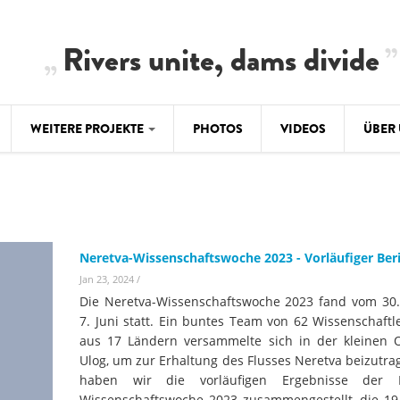
Rivers unite, dams divide
WEITERE PROJEKTE
PHOTOS
VIDEOS
ÜBER
BALKAN
CLIMATE CRIMES
ÜBER 
BiH: Obe
warnt vo
ILISU
TEAM
WEG DAMMIT
Neretva-Wissenschaftswoche 2023 - Vorläufiger Ber
BALKAN
Hintergrund
Jan 23, 2024
/
Europas l
#PROTECTWATER
2.500 Ki
Die Neretva-Wissenschaftswoche 2023 fand vom 30.
Konzeptpapier
Balkanflü
7. Juni statt. Ein buntes Team von 62 Wissenschaftl
aus 17 Ländern versammelte sich in der kleinen O
Meldebogen
Ulog, um zur Erhaltung des Flusses Neretva beizutra
BALKANRIVERS
BALKAN
Karte
haben wir die vorläufigen Ergebnisse der N
Una Science Week:
Ökologis
Wissenschaftswoche 2023 zusammengestellt, die 19
Tödliche