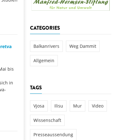
aftwerks Ulog verursacht
WEG DAMMIT
WEG DAMMIT
Einladung: Kamp-Tage von
CATEGORIES
folg für den Kamp: Aus für
aftwerksneubau im Kamptal
Balkanrivers
Weg Dammit
eretva
Allgemein
Mai bis
ich in
TAGS
va-
Vjosa
Ilisu
Mur
Video
Wissenschaft
Presseaussendung