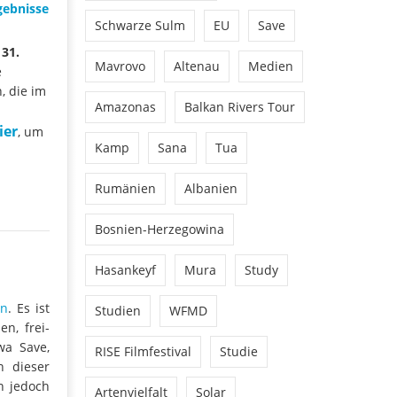
gebnisse
Schwarze Sulm
EU
Save
31.
Mavrovo
Altenau
Medien
e
, die im
Amazonas
Balkan Rivers Tour
ier
, um
Kamp
Sana
Tua
Rumänien
Albanien
Bosnien-Herzegowina
Hasankeyf
Mura
Study
n
. Es ist
Studien
WFMD
en, frei-
wa Save,
RISE Filmfestival
Studie
n dieser
n jedoch
Artenvielfalt
Solar