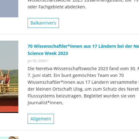
Wissenschaftler:innen legen
Studien
Wasserkr
oder Fachgebiete abdecken.
die Grundlage für Europas
Fotos
nächsten Wildfluss-
Balkanrivers
Nationalpark
Er
Videos
Kr
Aktuell
70 Wissenschaftler*innen aus 17 Ländern bei der N
Science Week 2023
Jul 05, 2023
/
Die Neretva-Wissenschaftswoche 2023 fand vom 30. 
7. Juni statt. Ein bunt gemischtes Team von 70
Wissenschaftler*innen aus 17 Ländern versammelte s
der kleinen Ortschaft Ulog, um zum Schutz des Neret
Flusssystems beizutragen. Begleitet wurden sie von
Journalist*innen,
Allgemein