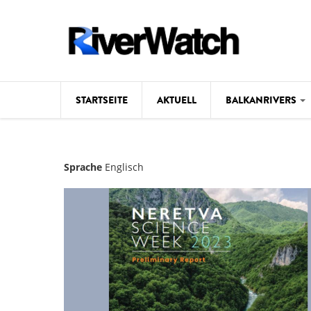
Direkt zum Inhalt
STARTSEITE
AKTUELL
BALKANRIVERS
Hintergrund
Sprache
Englisch
Karte
Studien
Fotos
Videos
Aktuell