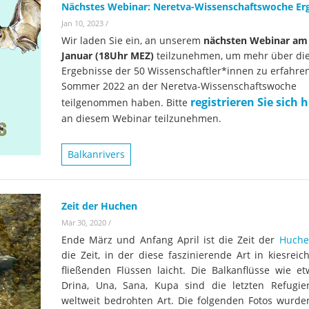
Nächstes Webinar: Neretva-Wissenschaftswoche Er
Jan 10, 2023
/
Wir laden Sie ein, an unserem
nächsten Webinar am 
Januar (18Uhr MEZ)
teilzunehmen, um mehr über di
Ergebnisse der 50 Wissenschaftler*innen zu erfahren
Sommer 2022 an der Neretva-Wissenschaftswoche
registrieren Sie sich h
teilgenommen haben. Bitte
an diesem Webinar teilzunehmen.
Balkanrivers
Zeit der Huchen
Mär 30, 2020
/
Ende März und Anfang April ist die Zeit der
Huche
die Zeit, in der diese faszinierende Art in kiesreich
fließenden Flüssen laicht. Die Balkanflüsse wie et
Drina, Una, Sana, Kupa sind die letzten Refugie
weltweit bedrohten Art. Die folgenden Fotos wurde