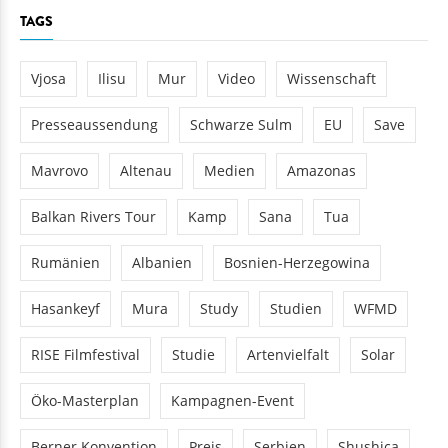
TAGS
Vjosa
Ilisu
Mur
Video
Wissenschaft
Presseaussendung
Schwarze Sulm
EU
Save
Mavrovo
Altenau
Medien
Amazonas
Balkan Rivers Tour
Kamp
Sana
Tua
Rumänien
Albanien
Bosnien-Herzegowina
Hasankeyf
Mura
Study
Studien
WFMD
RISE Filmfestival
Studie
Artenvielfalt
Solar
Öko-Masterplan
Kampagnen-Event
Berner Konvention
Preis
Serbien
Shushica