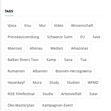
TAGS
Vjosa
Ilisu
Mur
Video
Wissenschaft
Presseaussendung
Schwarze Sulm
EU
Save
Mavrovo
Altenau
Medien
Amazonas
Balkan Rivers Tour
Kamp
Sana
Tua
Rumänien
Albanien
Bosnien-Herzegowina
Hasankeyf
Mura
Study
Studien
WFMD
RISE Filmfestival
Studie
Artenvielfalt
Solar
Öko-Masterplan
Kampagnen-Event