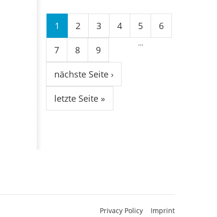
Seiten
1
2
3
4
5
6
…
7
8
9
nächste Seite ›
letzte Seite »
Privacy Policy
Imprint