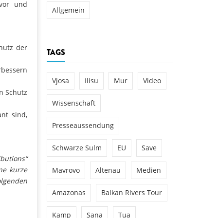
 vor und
Allgemein
hutz der
TAGS
rbessern
Vjosa
Ilisu
Mur
Video
n Schutz
Wissenschaft
nt sind,
Presseaussendung
Schwarze Sulm
EU
Save
butions“
ine kurze
Mavrovo
Altenau
Medien
olgenden
Amazonas
Balkan Rivers Tour
Kamp
Sana
Tua