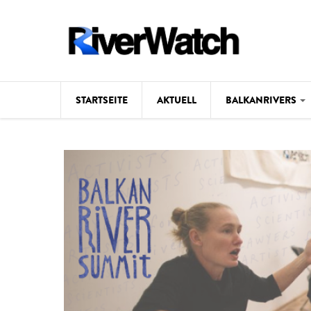
Direkt zum Inhalt
STARTSEITE
AKTUELL
BALKANRIVERS
Hintergrund
Karte
Studien
Fotos
Videos
Aktuell