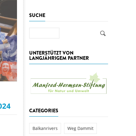
aftwerks Ulog verursacht
SUCHE
WEG DAMMIT
WEG DAMMIT
Einladung: Kamp-Tage von
folg für den Kamp: Aus für
Suche
aftwerksneubau im Kamptal
UNTERSTÜTZT VON
LANGJÄHRIGEM PARTNER
024
CATEGORIES
Balkanrivers
Weg Dammit