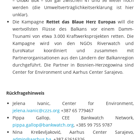
– Uloški Buk – soll gar zwischen 41 und 56 Meter hoch
werden (die Umweltverträglichkeitserklärung ist hier
unklar).
Die Kampagne
Rettet das Blaue Herz Europas
will die
wertvollsten Flüsse des Balkans vor einem Damm-
Tsunami von etwa 3.000 Kraftwerksprojekten retten. Die
Kampagne wird von den NGOs Riverwatch und
EuroNatur koordiniert und zusammen mit
Partnerorganisationen aus den Ländern der Balkanregion
durchgeführt. Die Partner in Bosnien-Herzegowina sind
Center for Environment und Aarhus Center Sarajevo.
Rückfragehinweis
Jelena Ivanic, Center for Environment,
jelena.ivanic@czzs.org
+387 65 779467
Pippa Gallop, CEE Bankwatch Network,
pippa.gallop@bankwatch.org
, +385 99 755 9787
Nina Kreševljaković, Aarhus Center Sarajevo,