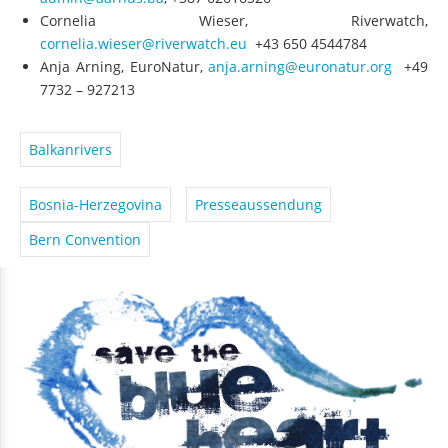
admin@aarhus.ba
, +387 62616326
Cornelia Wieser, Riverwatch,
cornelia.wieser@riverwatch.eu
+43 650 4544784
Anja Arning, EuroNatur,
anja.arning@euronatur.org
+49
7732 – 927213
Balkanrivers
Bosnia-Herzegovina
Presseaussendung
Bern Convention