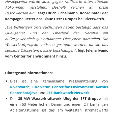
Herzegowina würde auch gegen ratifizierte internationale
Abkommen verstoßen. Deshalb reichen wir diese
Beschwerden ein",
sagt Ulrich Eichelmann, Koordinator der
Kampagne Rettet das Blaue Herz Europas bei Riverwatch.
„Die bisherigen Untersuchungen haben bestätigt, dass das
Quellgebiet und der Oberlauf der Neretva ein
außergewöhnlich gut erhaltenes Ökosystem darstellen. Die
Wasserkraftprojekte müssen gestoppt werden, da sie das
sensible Ökosystem massiv beschädigen",
fügt Jelena Ivanic
vom Center for Environment hinzu.
Hintergrundinformationen:
Dies ist eine gemeinsame Pressemitteilung von
Riverwatch
,
EuroNatur
,
Center for Environment
,
Aarhus
Center Sarajevo
und
CEE Bankwatch Network
Das
35-MW-Wasserkraftwerk Ulog der EFT-Gruppe
mit
einem 53 Meter hohen Damm und einem 2,7 km langen
Ableitungstunnel ist das am weitesten stromabwärts