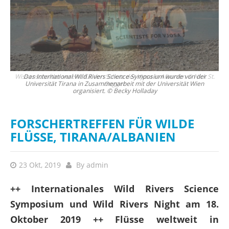
St.
Das International Wild Rivers Science Symposium wurde von der
Universität Tirana in Zusammenarbeit mit der Universität Wien
Zu
organisiert. © Becky Holladay
FORSCHERTREFFEN FÜR WILDE
FLÜSSE, TIRANA/ALBANIEN
23 Okt, 2019
By
admin
++ Internationales Wild Rivers Science
Symposium und Wild Rivers Night am 18.
Oktober 2019 ++ Flüsse weltweit in