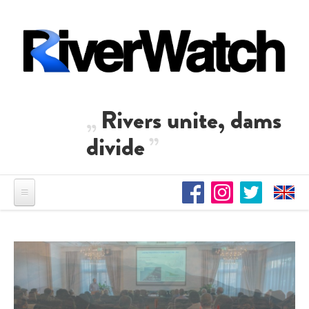
Direkt zum Inhalt
Rivers unite, dams
divide