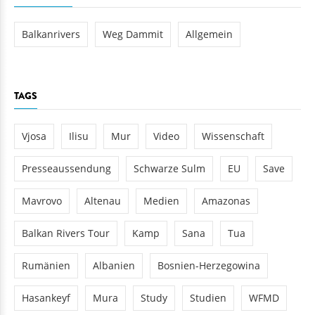
Balkanrivers
Weg Dammit
Allgemein
TAGS
Vjosa
Ilisu
Mur
Video
Wissenschaft
Presseaussendung
Schwarze Sulm
EU
Save
Mavrovo
Altenau
Medien
Amazonas
Balkan Rivers Tour
Kamp
Sana
Tua
Rumänien
Albanien
Bosnien-Herzegowina
Hasankeyf
Mura
Study
Studien
WFMD