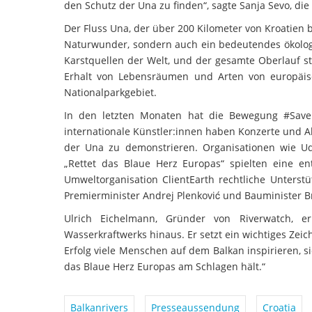
den Schutz der Una zu finden“, sagte Sanja Sevo, di
Der Fluss Una, der über 200 Kilometer von Kroatien 
Naturwunder, sondern auch ein bedeutendes ökologis
Karstquellen der Welt, und der gesamte Oberlauf st
Erhalt von Lebensräumen und Arten von europäis
Nationalparkgebiet.
In den letzten Monaten hat die Bewegung #SaveU
internationale Künstler:innen haben Konzerte und Ak
der Una zu demonstrieren. Organisationen wie Ud
„Rettet das Blaue Herz Europas“ spielten eine en
Umweltorganisation ClientEarth rechtliche Unterstü
Premierminister Andrej Plenković und Bauminister B
Ulrich Eichelmann, Gründer von Riverwatch, er
Wasserkraftwerks hinaus. Er setzt ein wichtiges Zei
Erfolg viele Menschen auf dem Balkan inspirieren, s
das Blaue Herz Europas am Schlagen hält.“
Balkanrivers
Presseaussendung
Croatia