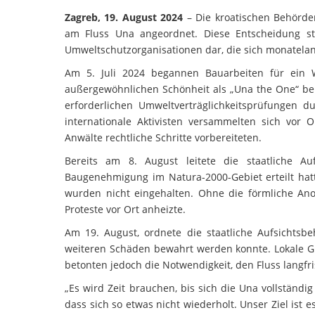
Zagreb, 19. August 2024
– Die kroatischen Behörde
am Fluss Una angeordnet. Diese Entscheidung st
Umweltschutzorganisationen dar, die sich monatela
Am 5. Juli 2024 begannen Bauarbeiten für ein 
außergewöhnlichen Schönheit als „Una the One“ bek
erforderlichen Umweltverträglichkeitsprüfungen 
internationale Aktivisten versammelten sich vor 
Anwälte rechtliche Schritte vorbereiteten.
Bereits am 8. August leitete die staatliche A
Baugenehmigung im Natura-2000-Gebiet erteilt hatt
wurden nicht eingehalten. Ohne die förmliche Ano
Proteste vor Ort anheizte.
Am 19. August, ordnete die staatliche Aufsichtsb
weiteren Schäden bewahrt werden konnte. Lokale G
betonten jedoch die Notwendigkeit, den Fluss langfri
„Es wird Zeit brauchen, bis sich die Una vollständ
dass sich so etwas nicht wiederholt. Unser Ziel is