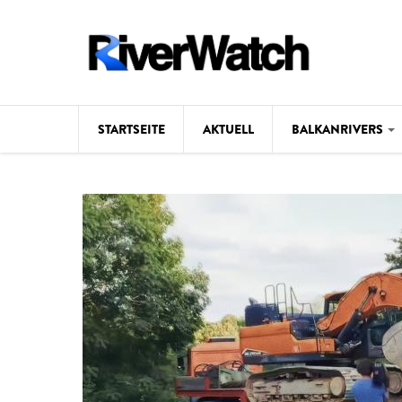
Direkt zum Inhalt
STARTSEITE
AKTUELL
BALKANRIVERS
Hintergrund
Karte
Studien
Fotos
Videos
Aktuell