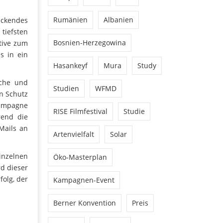
Rumänien
Albanien
ruckendes
tiefsten
Bosnien-Herzegowina
tive zum
s in ein
Hasankeyf
Mura
Study
sche und
Studien
WFMD
en Schutz
Kampagne
RISE Filmfestival
Studie
rend die
Mails an
Artenvielfalt
Solar
inzelnen
Öko-Masterplan
rd dieser
folg, der
Kampagnen-Event
Berner Konvention
Preis