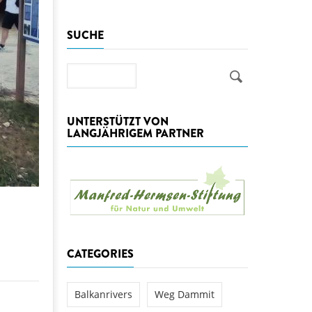
aftwerks Ulog verursacht
SUCHE
WEG DAMMIT
WEG DAMMIT
Einladung: Kamp-Tage von
folg für den Kamp: Aus für
Suche
aftwerksneubau im Kamptal
UNTERSTÜTZT VON
LANGJÄHRIGEM PARTNER
 Fluss
CATEGORIES
Balkanrivers
Weg Dammit