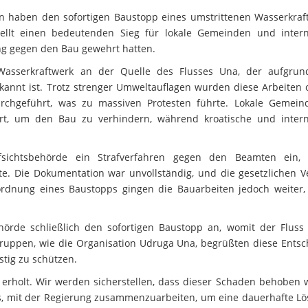
n haben den sofortigen Baustopp eines umstrittenen Wasserkraft
ellt einen bedeutenden Sieg für lokale Gemeinden und intern
ng gegen den Bau gewehrt hatten.
Wasserkraftwerk an der Quelle des Flusses Una, der aufgrun
annt ist. Trotz strenger Umweltauflagen wurden diese Arbeiten 
durchgeführt, was zu massiven Protesten führte. Lokale Gemei
Ort, um den Bau zu verhindern, während kroatische und intern
ufsichtsbehörde ein Strafverfahren gegen den Beamten ein,
e. Die Dokumentation war unvollständig, und die gesetzlichen V
rdnung eines Baustopps gingen die Bauarbeiten jedoch weiter,
ehörde schließlich den sofortigen Baustopp an, womit der Fluss
ruppen, wie die Organisation Udruga Una, begrüßten diese Entsc
stig zu schützen.
ig erholt. Wir werden sicherstellen, dass dieser Schaden behoben
t es, mit der Regierung zusammenzuarbeiten, um eine dauerhafte L