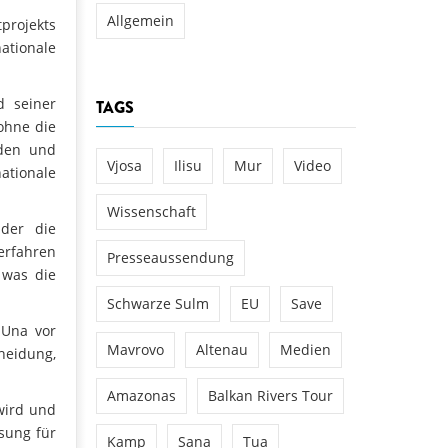
Allgemein
projekts
ationale
d seiner
TAGS
ohne die
nden und
Vjosa
Ilisu
Mur
Video
ationale
Wissenschaft
 der die
erfahren
Presseaussendung
 was die
Schwarze Sulm
EU
Save
 Una vor
Mavrovo
Altenau
Medien
heidung,
Amazonas
Balkan Rivers Tour
 wird und
ösung für
Kamp
Sana
Tua