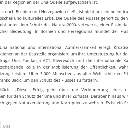
e in der Region an der Una-Quelle aufgewachsen ist.
bis nach Bosnien und Herzegowina fließt, ist nicht nur ein beeind
ches und kulturelles Erbe. Die Quelle des Flusses gehört zu den 
eht unter dem Schutz des Natura-2000-Netzwerks, einer EU-Initia
cher Bedeutung. In Bosnien und Herzegowina mündet der Flus
na national und international Aufmerksamkeit erregt. Kroati
tionen an der Baustelle organisiert, um ihre Unterstützung für d
ruga Una, Fondacija ACT, Riverwatch und die internationale 
tscheidende Rolle in der Mobilisierung der Öffentlichkeit, wäh
tzung leistete. Über 3.000 Menschen aus aller Welt schickten E-
ranko Bačić, um den Schutz des Flusses zu fordern.
klärte: „Dieser Erfolg geht über die Verhinderung eines e
chen für den Schutz der Una und ihrer Zuflüsse. Darüber hinaus wi
ich gegen Naturzerstörung und Korruption zu wehren. Es ist ein Er
Una