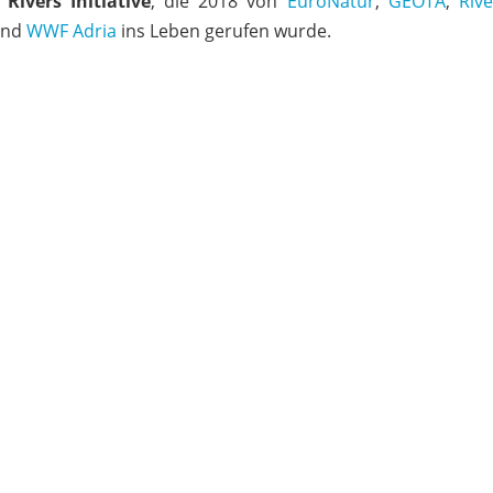
Rivers Initiative
, die 2018 von
EuroNatur
,
GEOTA
,
Riv
nd
WWF Adria
ins Leben gerufen wurde.