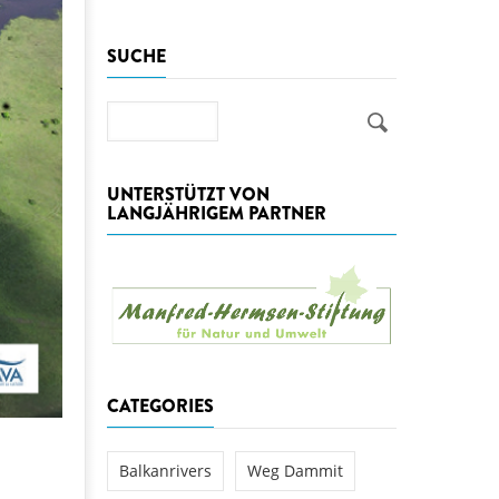
aftwerks Ulog verursacht
SUCHE
WEG DAMMIT
WEG DAMMIT
Einladung: Kamp-Tage von
folg für den Kamp: Aus für
Suche
aftwerksneubau im Kamptal
UNTERSTÜTZT VON
LANGJÄHRIGEM PARTNER
CATEGORIES
Balkanrivers
Weg Dammit