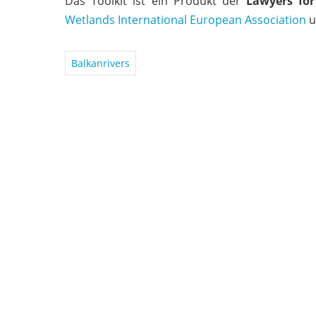
Das Toolkit ist ein Produkt der
Lawyers for 
Wetlands International European Association
u
Balkanrivers