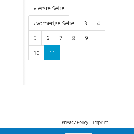
…
« erste Seite
‹ vorherige Seite
3
4
5
6
7
8
9
10
11
Privacy Policy
Imprint