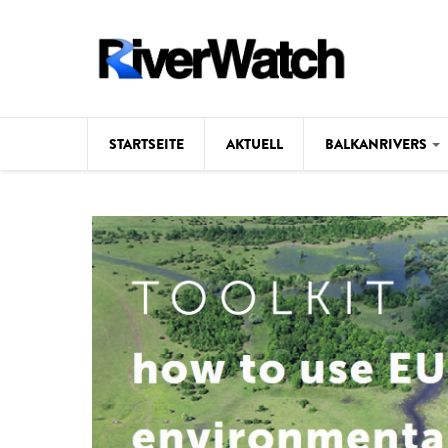
Direkt zum Inhalt
STARTSEITE
AKTUELL
BALKANRIVERS
Hintergrund
Karte
Studien
Fotos
Videos
Aktuell