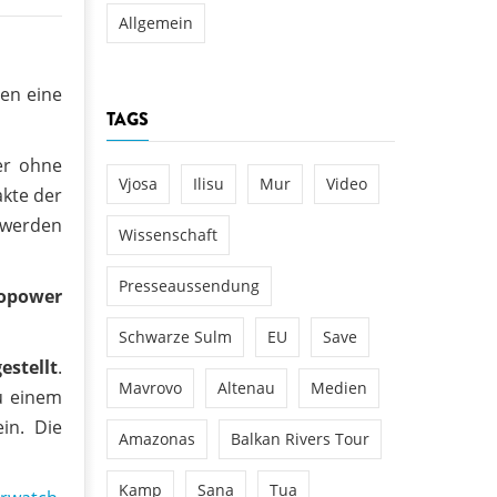
Allgemein
nen eine
TAGS
er ohne
Vjosa
Ilisu
Mur
Video
akte der
 werden
Wissenschaft
Presseaussendung
ropower
Schwarze Sulm
EU
Save
estellt
.
Mavrovo
Altenau
Medien
u einem
in. Die
Amazonas
Balkan Rivers Tour
Kamp
Sana
Tua