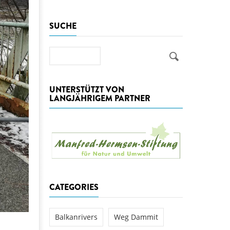
aftwerks Ulog verursacht
SUCHE
WEG DAMMIT
WEG DAMMIT
Einladung: Kamp-Tage von
folg für den Kamp: Aus für
Suche
aftwerksneubau im Kamptal
UNTERSTÜTZT VON
LANGJÄHRIGEM PARTNER
CATEGORIES
Balkanrivers
Weg Dammit