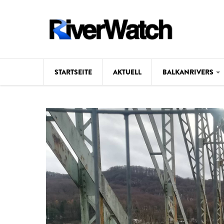
Direkt zum Inhalt
STARTSEITE
AKTUELL
BALKANRIVERS
Hintergrund
Karte
Studien
Fotos
Videos
Aktuell