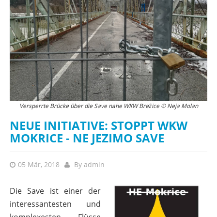
Versperrte Brücke über die Save nahe WKW Brežice © Neja Molan
NEUE INITIATIVE: STOPPT WKW
MOKRICE - NE JEZIMO SAVE
05 Mär, 2018
By
admin
Die Save ist einer der
interessantesten und
komplexesten Flüsse