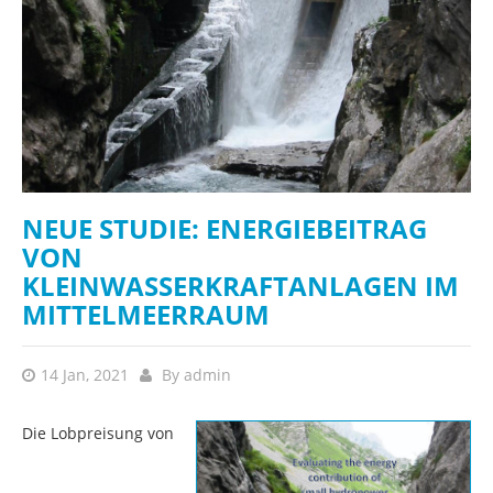
NEUE STUDIE: ENERGIEBEITRAG
VON
KLEINWASSERKRAFTANLAGEN IM
MITTELMEERRAUM
14 Jan, 2021
By
admin
Die Lobpreisung von