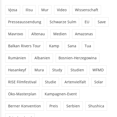
Vjosa
Ilisu
Mur
Video
Wissenschaft
Presseaussendung
Schwarze Sulm
EU
Save
Mavrovo
Altenau
Medien
Amazonas
Balkan Rivers Tour
Kamp
Sana
Tua
Rumänien
Albanien
Bosnien-Herzegowina
Hasankeyf
Mura
Study
Studien
WFMD
RISE Filmfestival
Studie
Artenvielfalt
Solar
Öko-Masterplan
Kampagnen-Event
Berner Konvention
Preis
Serbien
Shushica
Griechenland