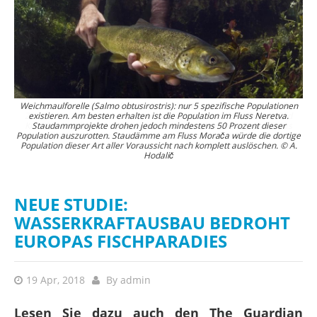
Weichmaulforelle (Salmo obtusirostris): nur 5 spezifische Populationen
Dalmatinische Elritze (Phoxinellus dalmaticus): Diese maximal 12
3.
Zentimeter kleine Art kommt weltweit nur in dem Čikola Fluss in Süd
existieren. Am besten erhalten ist die Population im Fluss Neretva.
Kroatien vor. Drei Wasserkraftwerke sind an dem Fluss geplant, was
Staudammprojekte drohen jedoch mindestens 50 Prozent dieser
se
Population auszurotten. Staudämme am Fluss Morača würde die dortige
vermutlich das Aussterben der Art zur Folge hätte. © Perica Mustafić
Population dieser Art aller Voraussicht nach komplett auslöschen. © A.
Hodalič
NEUE STUDIE:
WASSERKRAFTAUSBAU BEDROHT
EUROPAS FISCHPARADIES
19 Apr, 2018
By
admin
Lesen Sie dazu auch den The Guardian
Artikel
Balkan dam projects could result in