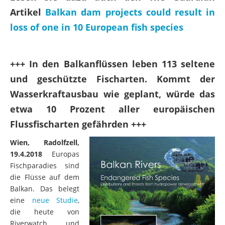
loss of one in 10 European fish species
+++ In den Balkanflüssen leben 113 seltene
und geschützte Fischarten. Kommt der
Wasserkraftausbau wie geplant, würde das
etwa 10 Prozent aller europäischen
Flussfischarten gefährden +++
Wien, Radolfzell,
19.4.2018
Europas
Fischparadies sind
die Flüsse auf dem
Balkan. Das belegt
eine
neue Studie
,
die heute von
Riverwatch und
EuroNatur