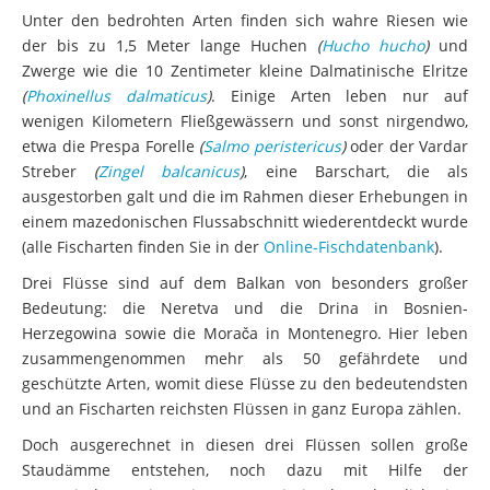
der bis zu 1,5 Meter lange Huchen
(
Hucho hucho
)
und
Zwerge wie die 10 Zentimeter kleine Dalmatinische Elritze
(
Phoxinellus dalmaticus
)
. Einige Arten leben nur auf
wenigen Kilometern Fließgewässern und sonst nirgendwo,
etwa die Prespa Forelle
(
Salmo peristericus
)
oder der Vardar
Streber
(
Zingel balcanicus
)
, eine Barschart, die als
ausgestorben galt und die im Rahmen dieser Erhebungen in
einem mazedonischen Flussabschnitt wiederentdeckt wurde
(alle Fischarten finden Sie in der
Online-Fischdatenbank
).
Drei Flüsse sind auf dem Balkan von besonders großer
Bedeutung: die Neretva und die Drina in Bosnien-
Herzegowina sowie die Morača in Montenegro. Hier leben
zusammengenommen mehr als 50 gefährdete und
geschützte Arten, womit diese Flüsse zu den bedeutendsten
und an Fischarten reichsten Flüssen in ganz Europa zählen.
Doch ausgerechnet in diesen drei Flüssen sollen große
Staudämme entstehen, noch dazu mit Hilfe der
Europäischen Union. Die EU Kommission hatte kürzlich eine