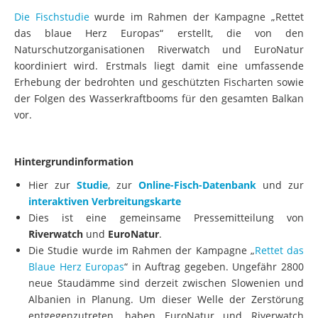
das blaue Herz Europas“ erstellt, die von den
Naturschutzorganisationen Riverwatch und EuroNatur
koordiniert wird. Erstmals liegt damit eine umfassende
Erhebung der bedrohten und geschützten Fischarten sowie
der Folgen des Wasserkraftbooms für den gesamten Balkan
vor.
Hintergrundinformation
Hier zur
Studie
, zur
Online-Fisch-Datenbank
und zur
interaktiven Verbreitungskarte
Dies ist eine gemeinsame Pressemitteilung von
Riverwatch
und
EuroNatur
.
Die Studie wurde im Rahmen der Kampagne „
Rettet das
Blaue Herz Europas
“ in Auftrag gegeben. Ungefähr 2800
neue Staudämme sind derzeit zwischen Slowenien und
Albanien in Planung. Um dieser Welle der Zerstörung
entgegenzutreten, haben EuroNatur und Riverwatch
zusammen mit lokalen Partnern in den jeweiligen