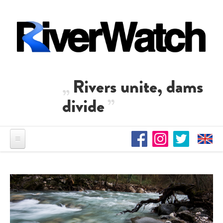
Direkt zum Inhalt
Rivers unite, dams
divide