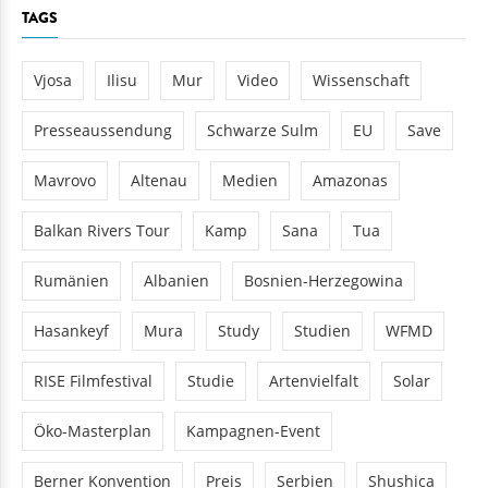
TAGS
Vjosa
Ilisu
Mur
Video
Wissenschaft
Presseaussendung
Schwarze Sulm
EU
Save
Mavrovo
Altenau
Medien
Amazonas
Balkan Rivers Tour
Kamp
Sana
Tua
Rumänien
Albanien
Bosnien-Herzegowina
Hasankeyf
Mura
Study
Studien
WFMD
RISE Filmfestival
Studie
Artenvielfalt
Solar
Öko-Masterplan
Kampagnen-Event
Berner Konvention
Preis
Serbien
Shushica