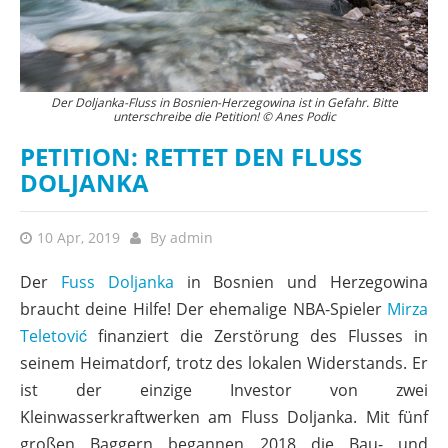
Der Doljanka-Fluss in Bosnien-Herzegowina ist in Gefahr. Bitte
unterschreibe die Petition! © Anes Podic
PETITION: RETTET DEN FLUSS
DOLJANKA
10 Apr, 2019
By
admin
Der
Fuss Doljanka
in Bosnien und Herzegowina
braucht deine Hilfe! Der ehemalige NBA-Spieler
Mirza
Teletović
finanziert die Zerstörung des Flusses in
seinem Heimatdorf, trotz des lokalen Widerstands. Er
ist der einzige Investor von zwei
Kleinwasserkraftwerken am Fluss Doljanka. Mit fünf
großen Baggern begannen 2018 die Bau- und