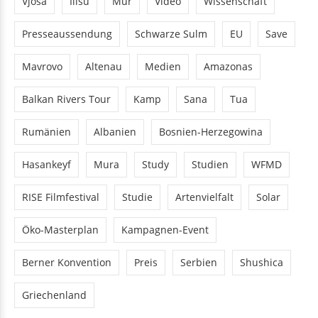
Presseaussendung
Schwarze Sulm
EU
Save
Mavrovo
Altenau
Medien
Amazonas
Balkan Rivers Tour
Kamp
Sana
Tua
Rumänien
Albanien
Bosnien-Herzegowina
Hasankeyf
Mura
Study
Studien
WFMD
RISE Filmfestival
Studie
Artenvielfalt
Solar
Öko-Masterplan
Kampagnen-Event
Berner Konvention
Preis
Serbien
Shushica
Griechenland