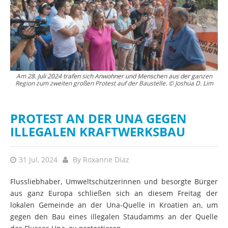
Am 28. Juli 2024 trafen sich Anwohner und Menschen aus der ganzen
Quelle des Flusses Una, Kroatien © Ray Demski | Patagonia
Region zum zweiten großen Protest auf der Baustelle. © Joshua D. Lim
PROTEST AN DER UNA GEGEN
ILLEGALEN KRAFTWERKSBAU
31 Jul, 2024
By
Roxanne Diaz
Flussliebhaber, Umweltschützerinnen und besorgte Bürger
aus ganz Europa schließen sich an diesem Freitag der
lokalen Gemeinde an der Una-Quelle in Kroatien an, um
gegen den Bau eines illegalen Staudamms an der Quelle
des Flusses Una, zu protestieren.