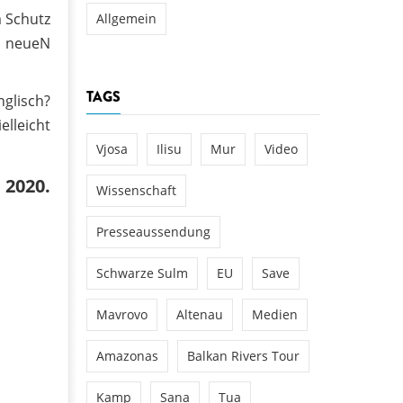
 Schutz
Allgemein
E neueN
TAGS
glisch?
elleicht
Vjosa
Ilisu
Mur
Video
 2020.
Wissenschaft
Presseaussendung
Schwarze Sulm
EU
Save
Mavrovo
Altenau
Medien
Amazonas
Balkan Rivers Tour
Kamp
Sana
Tua