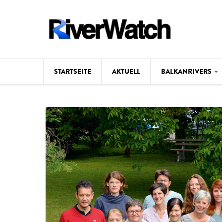
Direkt zum Inhalt
STARTSEITE
AKTUELL
BALKANRIVERS
Hintergrund
Karte
Studien
Fotos
Videos
Aktuell