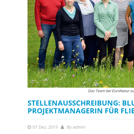
Das Team bei EuroNatur suc
STELLENAUSSCHREIBUNG: B
PROJEKTMANAGERIN FÜR FLI
07 Dez, 2019
By
admin