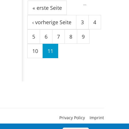
…
« erste Seite
‹ vorherige Seite
3
4
5
6
7
8
9
10
11
Privacy Policy
Imprint