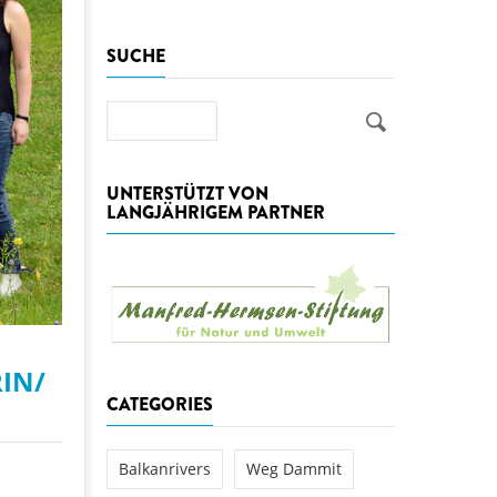
aftwerks Ulog verursacht
SUCHE
WEG DAMMIT
WEG DAMMIT
Einladung: Kamp-Tage von
folg für den Kamp: Aus für
Suche
aftwerksneubau im Kamptal
UNTERSTÜTZT VON
LANGJÄHRIGEM PARTNER
IN/
CATEGORIES
Balkanrivers
Weg Dammit