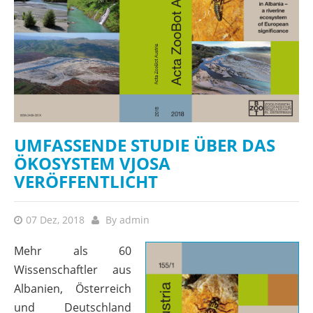
UMFASSENDE STUDIE ÜBER DAS
ÖKOSYSTEM VJOSA
VERÖFFENTLICHT
07 Dez, 2018
By
admin
M
ehr als 60
Wissenschaftler aus
Albanien, Österreich
und Deutschland