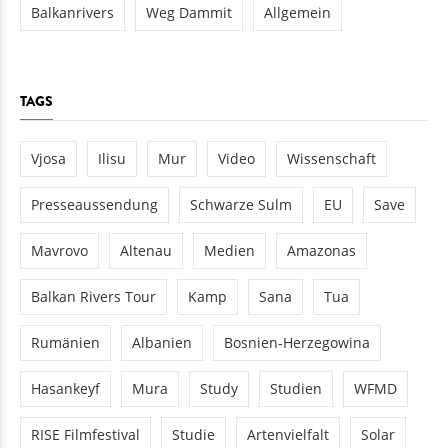
Balkanrivers
Weg Dammit
Allgemein
TAGS
Vjosa
Ilisu
Mur
Video
Wissenschaft
Presseaussendung
Schwarze Sulm
EU
Save
Mavrovo
Altenau
Medien
Amazonas
Balkan Rivers Tour
Kamp
Sana
Tua
Rumänien
Albanien
Bosnien-Herzegowina
Hasankeyf
Mura
Study
Studien
WFMD
RISE Filmfestival
Studie
Artenvielfalt
Solar