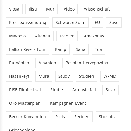
Vjosa
Ilisu
Mur
Video
Wissenschaft
Presseaussendung
Schwarze Sulm
EU
Save
Mavrovo
Altenau
Medien
Amazonas
Balkan Rivers Tour
Kamp
Sana
Tua
Rumänien
Albanien
Bosnien-Herzegowina
Hasankeyf
Mura
Study
Studien
WFMD
RISE Filmfestival
Studie
Artenvielfalt
Solar
Öko-Masterplan
Kampagnen-Event
Berner Konvention
Preis
Serbien
Shushica
Griechenland