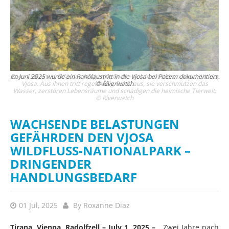
 der
Im Juni 2025 wurde ein Rohölaustritt in die Vjosa bei Pocem dokumentiert.
© Riverwatch
lt.
WACHSENDE BELASTUNGEN
GEFÄHRDEN DEN VJOSA
WILDFLUSS-NATIONALPARK –
DRINGENDER
HANDLUNGSBEDARF
01 Jul, 2025
By
Roxanne Diaz
Tirana, Vienna, Radolfzell – July 1, 2025 –
Zwei Jahre nach