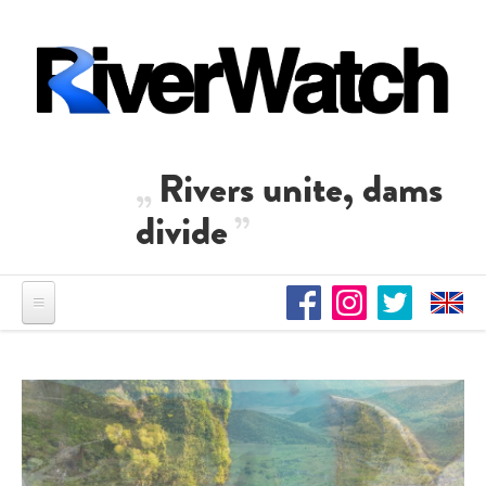
Direkt zum Inhalt
Rivers unite, dams
divide