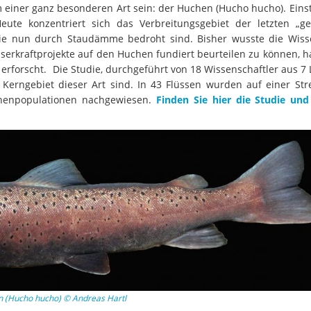
einer ganz besonderen Art sein: der Huchen (Hucho hucho). Einst
ute konzentriert sich das Verbreitungsgebiet der letzten „g
ie nun durch Staudämme bedroht sind. Bisher wusste die Wiss
erkraftprojekte auf den Huchen fundiert beurteilen zu können, h
forscht. Die Studie, durchgeführt von 18 Wissenschaftler aus 7 
 Kerngebiet dieser Art sind. In 43 Flüssen wurden auf einer Str
henpopulationen nachgewiesen.
Finden Sie hier die Studie und
 (Hucho hucho) © Andreas Hartl