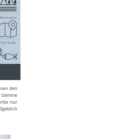
nien den
he Dämme
erbe nur
ßgeblich