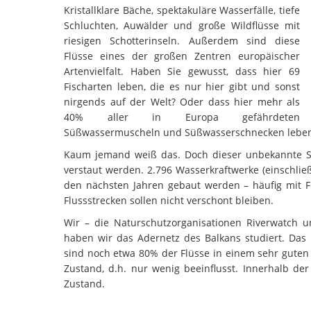
Kristallklare Bäche, spektakuläre Wasserfälle, tiefe
Schluchten, Auwälder und große Wildflüsse mit
riesigen Schotterinseln. Außerdem sind diese
Flüsse eines der großen Zentren europäischer
Artenvielfalt. Haben Sie gewusst, dass hier 69
Fischarten leben, die es nur hier gibt und sonst
nirgends auf der Welt? Oder dass hier mehr als
40% aller in Europa gefährdeten
Süßwassermuscheln und Süßwasserschnecken lebe
Kaum jemand weiß das. Doch dieser unbekannte Sc
verstaut werden.
2.796 Wasserkraftwerke (einschließ
den nächsten Jahren gebaut werden – häufig mit F
Flussstrecken sollen nicht verschont bleiben.
Wir – die Naturschutzorganisationen Riverwatch u
haben wir das Adernetz des Balkans studiert. Das 
sind noch etwa 80% der Flüsse in einem sehr guten
Zustand, d.h. nur wenig beeinflusst. Innerhalb de
Zustand.