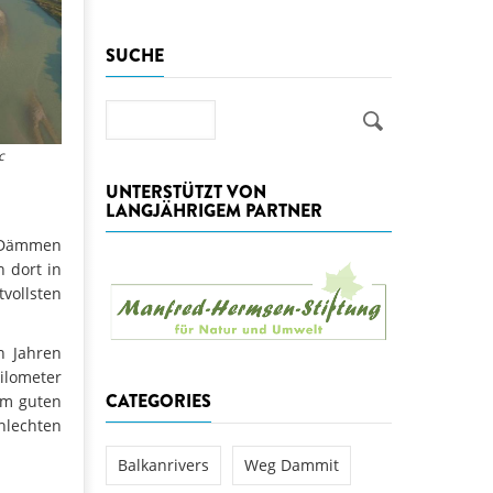
aftwerks Ulog verursacht
SUCHE
WEG DAMMIT
WEG DAMMIT
Einladung: Kamp-Tage von
folg für den Kamp: Aus für
Suche
aftwerksneubau im Kamptal
c
UNTERSTÜTZT VON
LANGJÄHRIGEM PARTNER
r Dämmen
n dort in
vollsten
n Jahren
ilometer
CATEGORIES
em guten
hlechten
Balkanrivers
Weg Dammit