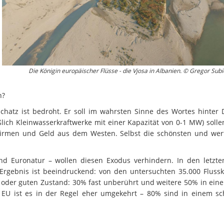
Wissenschaftler:innen legen
Studien
Wasserkr
die Grundlage für Europas
Fotos
nächsten Wildfluss-
Nationalpark
Er
Videos
Kr
Die Königin europäischer Flüsse - die Vjosa in Albanien. © Gregor Subi
Aktuell
n?
hatz ist bedroht. Er soll im wahrsten Sinne des Wortes hinte
lich Kleinwasserkraftwerke mit einer Kapazität von 0-1 MW) solle
irmen und Geld aus dem Westen. Selbst die schönsten und wert
nd Euronatur – wollen diesen Exodus verhindern. In den letzte
Ergebnis ist beeindruckend: von den untersuchten 35.000 Flussk
 oder guten Zustand: 30% fast unberührt und weitere 50% in ein
r EU ist es in der Regel eher umgekehrt – 80% sind in einem sc