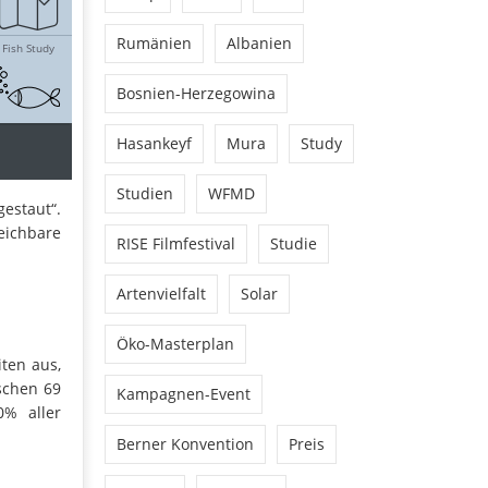
Rumänien
Albanien
Bosnien-Herzegowina
Hasankeyf
Mura
Study
Studien
WFMD
estaut“.
eichbare
RISE Filmfestival
Studie
Artenvielfalt
Solar
Öko-Masterplan
ten aus,
schen 69
Kampagnen-Event
0% aller
Berner Konvention
Preis