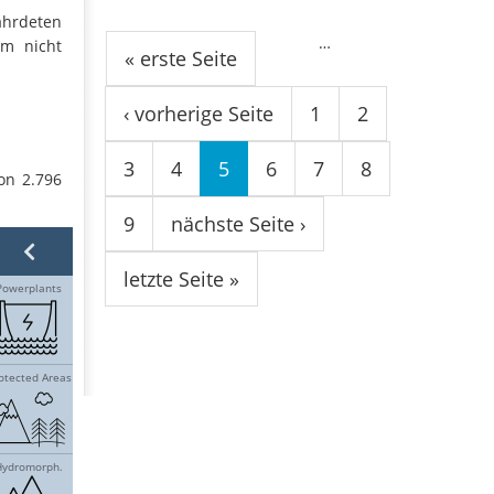
Seiten
fährdeten
…
m nicht
« erste Seite
‹ vorherige Seite
1
2
3
4
5
6
7
8
on 2.796
9
nächste Seite ›
letzte Seite »