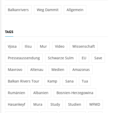
Balkanrivers
Weg Dammit
Allgemein
TAGS
Vjosa
Ilisu
Mur
Video
Wissenschaft
Presseaussendung
Schwarze Sulm
EU
Save
Mavrovo
Altenau
Medien
Amazonas
Balkan Rivers Tour
Kamp
Sana
Tua
Rumänien
Albanien
Bosnien-Herzegowina
Hasankeyf
Mura
Study
Studien
WFMD