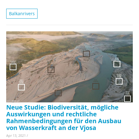
Balkanrivers
Neue Studie: Biodiversität, mögliche
Auswirkungen und rechtliche
Rahmenbedingungen für den Ausbau
von Wasserkraft an der Vjosa
Apr 13, 2021
/