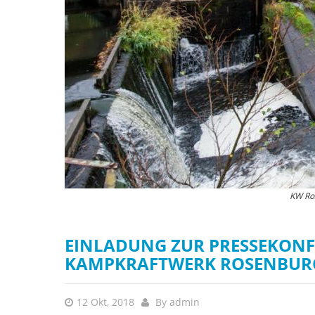
KW Ro
Be
EINLADUNG ZUR PRESSEKONF
KAMPKRAFTWERK ROSENBUR
12 Okt, 2018
By
admin