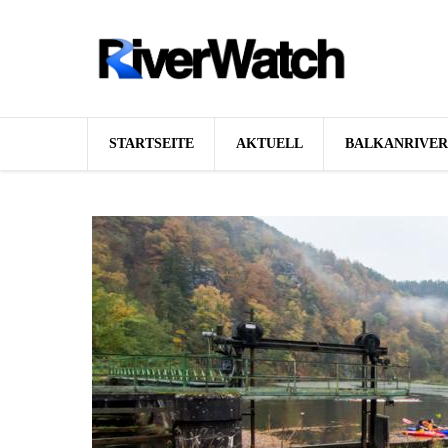
Direkt zum Inhalt
STARTSEITE
AKTUELL
BALKANRIVE
Hintergrund
Karte
Studien
Fotos
Videos
Aktuell