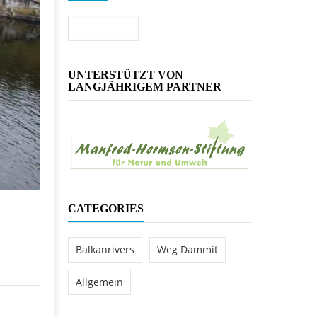
rkraftwerks Ulog verursacht
Suche
WEG DAMMIT
WEG DAMMIT
Einladung: Kamp-Tage
Erfolg für den Kamp: Aus für
UNTERSTÜTZT VON
Kraftwerksneubau im Kamptal
LANGJÄHRIGEM PARTNER
CATEGORIES
Balkanrivers
Weg Dammit
Allgemein