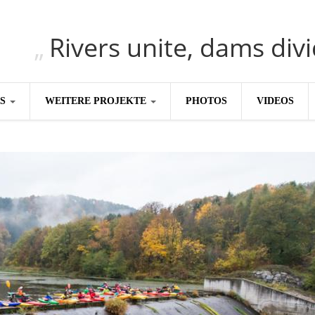
Rivers unite, dams div
RS
WEITERE PROJEKTE
PHOTOS
VIDEOS
BAL
CLIMATE CRIMES
BiH: 
warnt
ILISU
WEG DAMMIT
BAL
Hintergrund
Europa
#PROTECTWATER
2.500
Konzeptpapier
Balkan
Meldebogen
BALKANRIVERS
BAL
Karte
Una Science Week:
Ökolo
Tödli