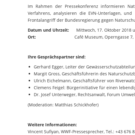
Im Rahmen der Pressekonferenz informieren Natu
Verfahrens, analysieren die EVN-Unterlagen, u
Frontalangriff der Bundesregierung gegen Naturschu
Datum und Uhrzeit:
Mittwoch, 17. Oktober 2018 u
Ort:
Café Museum, Operngasse 7, 10
Ihre Gesprächspartner sind:
Gerhard Egger, Leiter der Gewässerschutzabteil
Margit Gross, Geschäftsführerin des Naturschutz
Ulrich Eichelmann, Geschäftsführer von Riverwat
Clemens Feigel: Bürgerinitiative für einen leben
Dr. Josef Unterweger, Rechtsanwalt, Forum Umwe
(Moderation: Matthias Schickhofer)
Weitere Informationen:
Vincent Sufiyan, WWF-Pressesprecher, Tel.: +43 676 