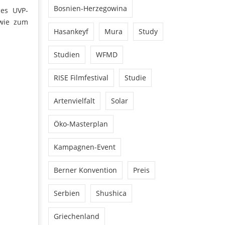
Bosnien-Herzegowina
des UVP-
owie zum
Hasankeyf
Mura
Study
Studien
WFMD
RISE Filmfestival
Studie
Artenvielfalt
Solar
Öko-Masterplan
Kampagnen-Event
Berner Konvention
Preis
Serbien
Shushica
Griechenland