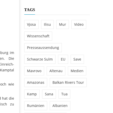
TAGS
Vjosa
Ilisu
Mur
Video
Wissenschaft
Presseaussendung
nburg im
en. Die
Schwarze Sulm
EU
Save
inreich-
 Kamptal
Mavrovo
Altenau
Medien
Amazonas
Balkan Rivers Tour
Doch wie
Kamp
Sana
Tua
 hat die
tisch zu
Rumänien
Albanien