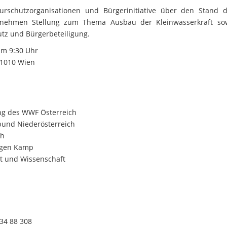
rschutzorganisationen und Bürgerinitiative über den Stand 
nd nehmen Stellung zum Thema Ausbau der Kleinwasserkraft s
tz und Bürgerbeteiligung.
m 9:30 Uhr
10 Wien
ung des WWF Österreich
bund Niederösterreich
ch
digen Kamp
lt und Wissenschaft
834 88 308