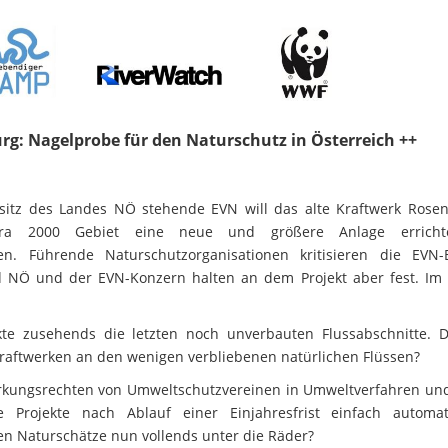
: Nagelprobe für den Naturschutz in Österreich ++
esitz des Landes NÖ stehende EVN will das alte Kraftwerk Rose
a 2000 Gebiet eine neue und größere Anlage erricht
en. Führende Naturschutzorganisationen kritisieren die EVN-E
d NÖ und der EVN-Konzern halten an dem Projekt aber fest. Im
ekte zusehends die letzten noch unverbauten Flussabschnitte. 
nkraftwerken an den wenigen verbliebenen natürlichen Flüssen?
irkungsrechten von Umweltschutzvereinen in Umweltverfahren und
e Projekte nach Ablauf einer Einjahresfrist einfach automa
en Naturschätze nun vollends unter die Räder?