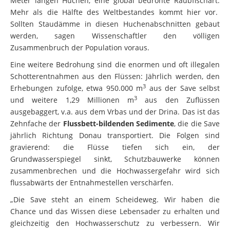
Meter langen Huchen, eine global bedrohte Raubfischart.
Mehr als die Hälfte des Weltbestandes kommt hier vor.
Sollten Staudämme in diesen Huchenabschnitten gebaut
werden, sagen Wissenschaftler den völligen
Zusammenbruch der Population voraus.
Eine weitere Bedrohung sind die enormen und oft illegalen
Schotterentnahmen aus den Flüssen: Jährlich werden, den
3
Erhebungen zufolge, etwa 950.000 m
aus der Save selbst
3
und weitere 1,29 Millionen m
aus den Zuflüssen
ausgebaggert, v.a. aus dem Vrbas und der Drina. Das ist das
Zehnfache der
Flussbett-bildenden Sedimente
, die die Save
jährlich Richtung Donau transportiert. Die Folgen sind
gravierend: die Flüsse tiefen sich ein, der
Grundwasserspiegel sinkt, Schutzbauwerke können
zusammenbrechen und die Hochwassergefahr wird sich
flussabwärts der Entnahmestellen verschärfen.
„Die Save steht an einem Scheideweg. Wir haben die
Chance und das Wissen diese Lebensader zu erhalten und
gleichzeitig den Hochwasserschutz zu verbessern. Wir