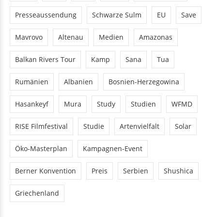
Presseaussendung
Schwarze Sulm
EU
Save
Mavrovo
Altenau
Medien
Amazonas
Balkan Rivers Tour
Kamp
Sana
Tua
Rumänien
Albanien
Bosnien-Herzegowina
Hasankeyf
Mura
Study
Studien
WFMD
RISE Filmfestival
Studie
Artenvielfalt
Solar
Öko-Masterplan
Kampagnen-Event
Berner Konvention
Preis
Serbien
Shushica
Griechenland