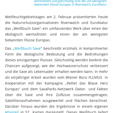
wertvollsten und gleichzeitig eine der am wenigsten
bekannten Flüsse Europas © Riverwatch, EuroNatur
Weltfeuchtgebietstages am 2. Februar präsentierten heute
die Naturschutzorganisationen Riverwatch und EuroNatur
das „Weißbuch Save“, ein umfassendes Werk über einen der
ökologisch wertvollsten und einen der am wenigsten
bekannten Flüsse Europas.
Das „
Weißbuch Save
“ beschreibt erstmals in komprimierter
Form die ökologische Bedeutung und die Bedrohungen
dieses einzigartigen Flusses. Gleichzeitig werden konkret die
Chancen aufgezeigt, wie der Hochwasserschutz verbessert
und die Save als Lebensader erhalten werden kann. In mehr
als einjähriger Arbeit wurden vom Wiener Büro FLUVIUS in
Kooperation mit der Kampagne „Rettet das Blaue Herz
Europas“ und dem SavaParks-Netzwerk Daten und Fakten
über die Save und ihre Zuflüsse zusammengetragen,
Satellitenaufnahmen ausgewertet und Flächen berechnet.
Darüber hinaus wurden die Ergebnisse in einem eigenen
Atlasteil
in 57 Karten dargestellt. Dieses Weißbuch liefert