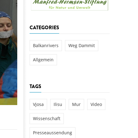
aftwerks Ulog verursacht
WEG DAMMIT
WEG DAMMIT
Einladung: Kamp-Tage von
CATEGORIES
folg für den Kamp: Aus für
aftwerksneubau im Kamptal
Balkanrivers
Weg Dammit
Allgemein
TAGS
Vjosa
Ilisu
Mur
Video
Wissenschaft
Presseaussendung