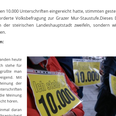
gen 10.000 Unterschriften eingereicht hatte, stimmten gest
derte Volksbefragung zur Grazer Mur-Staustufe.Dieses 
n der steirischen Landeshauptstadt zweifeln, sondern 
en.
m:
tanden heute
ch stehe für
begrüßte man
eigend. Mit
Meinung der
terschriften
 die Meinung
icht hören.
einmal daran
lksentscheid