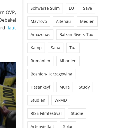
Schwarze Sulm
EU
Save
ern ÖVP,
Debakel
Mavrovo
Altenau
Medien
wird
laut
Amazonas
Balkan Rivers Tour
Kamp
Sana
Tua
Rumänien
Albanien
Bosnien-Herzegowina
Hasankeyf
Mura
Study
Studien
WFMD
RISE Filmfestival
Studie
Artenvielfalt
Solar