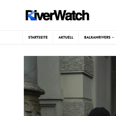
Direkt zum Inhalt
STARTSEITE
AKTUELL
BALKANRIVERS
Hintergrund
Karte
Studien
Fotos
Videos
Aktuell