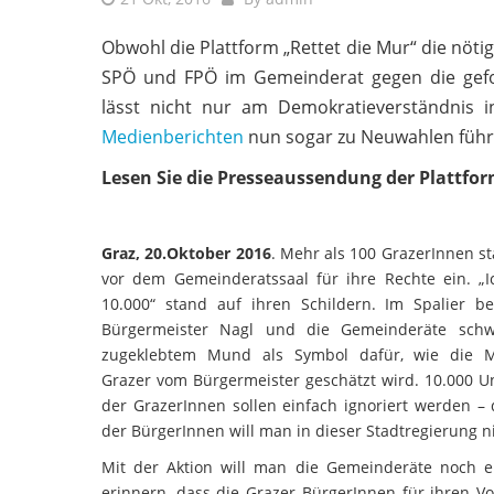
Obwohl die Plattform „Rettet die Mur“ die nöti
SPÖ und FPÖ im Gemeinderat gegen die gefor
lässt nicht nur am Demokratieverständnis i
Medienberichten
nun sogar zu Neuwahlen führ
Lesen Sie die Presseaussendung der Plattfor
Graz, 20.Oktober 2016
. Mehr als 100 GrazerInnen s
vor dem Gemeinderatssaal für ihre Rechte ein. „I
10.000“ stand auf ihren Schildern. Im Spalier 
Bürgermeister Nagl und die Gemeinderäte schw
zugeklebtem Mund als Symbol dafür, wie die 
Grazer vom Bürgermeister geschätzt wird. 10.000 Un
der GrazerInnen sollen einfach ignoriert werden –
der BürgerInnen will man in dieser Stadtregierung n
Mit der Aktion will man die Gemeinderäte noch 
erinnern, dass die Grazer BürgerInnen für ihren Vo