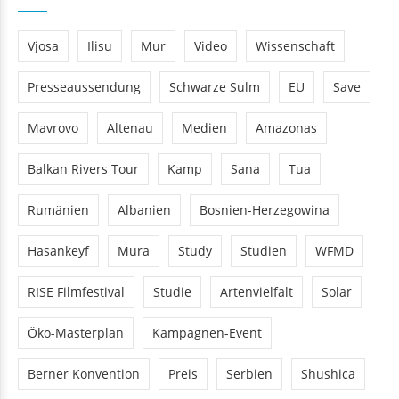
Vjosa
Ilisu
Mur
Video
Wissenschaft
Presseaussendung
Schwarze Sulm
EU
Save
Mavrovo
Altenau
Medien
Amazonas
Balkan Rivers Tour
Kamp
Sana
Tua
Rumänien
Albanien
Bosnien-Herzegowina
Hasankeyf
Mura
Study
Studien
WFMD
RISE Filmfestival
Studie
Artenvielfalt
Solar
Öko-Masterplan
Kampagnen-Event
Berner Konvention
Preis
Serbien
Shushica