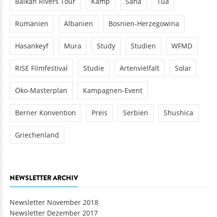
Balkan Rivers Tour
Kamp
Sana
Tua
Rumänien
Albanien
Bosnien-Herzegowina
Hasankeyf
Mura
Study
Studien
WFMD
RISE Filmfestival
Studie
Artenvielfalt
Solar
Öko-Masterplan
Kampagnen-Event
Berner Konvention
Preis
Serbien
Shushica
Griechenland
NEWSLETTER ARCHIV
Newsletter November 2018
Newsletter Dezember 2017